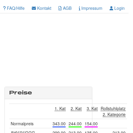
FAQ/Hilfe
Kontakt
AGB
Impressum
Login
Preise
1. Kat
2. Kat
3. Kat
Rollstuhlplatz
2. Kategorie
Normalpreis
343.00
244.00
154.00
AHV/IV/GGG
299.00
213.00
135.00
213.00