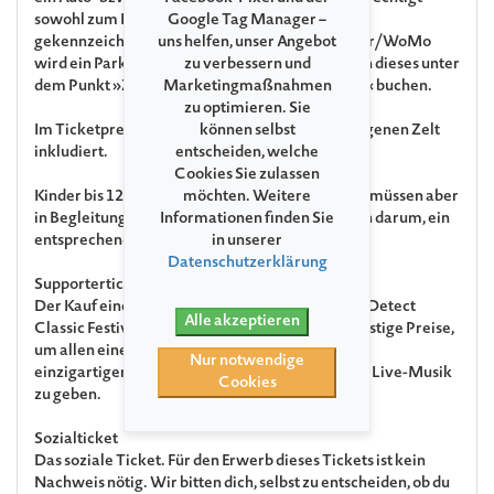
sowohl zum Parken als auch zum Campen in den
Google Tag Manager –
gekennzeichneten Bereichen.
uns helfen, unser Angebot
Pro Auto/Camper/WoMo
wird ein Parkplatzticket benötigt
zu verbessern und
und Sie können dieses unter
dem Punkt »Zusatzleistungen zu Ihrem Konzert« buchen.
Marketingmaßnahmen
zu optimieren. Sie
Im Ticketpreis ist das kostenfreie Campen im eigenen Zelt
können selbst
inkludiert.
entscheiden, welche
Cookies Sie zulassen
Kinder bis 12 Jahre erhalten einen freien Eintritt, müssen aber
möchten. Weitere
in Begleitung eines Erwachsenen sein. Wir bitten darum, ein
Informationen finden Sie
entsprechendes Ticekt zu buchen.
in unserer
Datenschutzerklärung
Supportertickets
Der Kauf eines Supportertickets unterstützt das Detect
Alle akzeptieren
Classic Festival und ermöglicht so weiterhin günstige Preise,
um allen einen niedrigschwelligen Zugang zum
Nur notwendige
einzigartigen Erleben von klassischer Musik und Live-Musik
Cookies
zu geben.
Sozialticket
Das soziale Ticket. Für den Erwerb dieses Tickets ist kein
Nachweis nötig. Wir bitten dich, selbst zu entscheiden, ob du