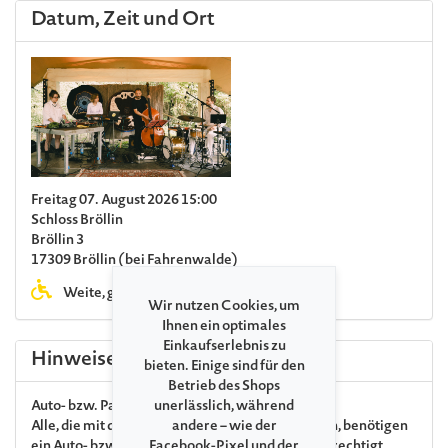
Datum, Zeit und Ort
Freitag 07. August 2026 15:00
Schloss Bröllin
Bröllin 3
17309 Bröllin (bei Fahrenwalde)
Weite, größtenteils unbefestigte Wege
Wir nutzen Cookies, um
Ihnen ein optimales
Einkaufserlebnis zu
Hinweise
bieten. Einige sind für den
Betrieb des Shops
Auto- bzw. Parkplatztickets
unerlässlich, während
Alle
, die mit dem Fahrzeug zum Festival anreisen, benötigen
andere – wie der
ein Auto- bzw. Parkplatzticket. Ihr Autoticket berechtigt
Facebook-Pixel und der