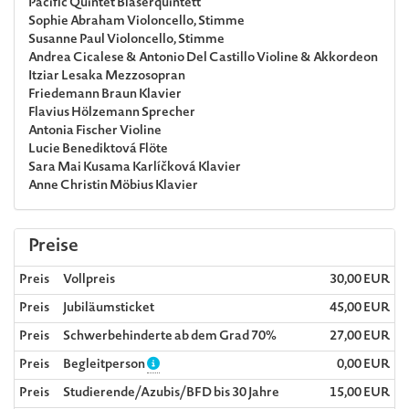
Pacific Quintet
Bläserquintett
Sophie Abraham
Violoncello, Stimme
Susanne Paul
Violoncello, Stimme
Andrea Cicalese & Antonio Del Castillo
Violine & Akkordeon
Itziar Lesaka
Mezzosopran
Friedemann Braun
Klavier
Flavius Hölzemann
Sprecher
Antonia Fischer
Violine
Lucie Benediktová
Flöte
Sara Mai Kusama Karlíčková
Klavier
Anne Christin Möbius
Klavier
Preise
Preis
Vollpreis
30,00 EUR
Preis
Jubiläumsticket
45,00 EUR
Preis
Schwerbehinderte ab dem Grad 70%
27,00 EUR
Preis
Begleitperson
0,00 EUR
Preis
Studierende/Azubis/BFD bis 30 Jahre
15,00 EUR