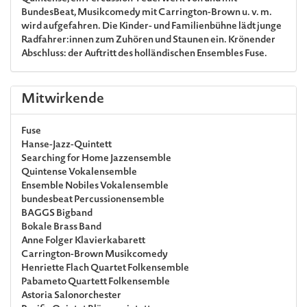
BundesBeat, Musikcomedy mit Carrington-Brown u. v. m.
wird aufgefahren. Die Kinder- und Familienbühne lädt junge
Radfahrer:innen zum Zuhören und Staunen ein. Krönender
Abschluss: der Auftritt des holländischen Ensembles Fuse.
Mitwirkende
Fuse
Hanse-Jazz-Quintett
Searching for Home
Jazzensemble
Quintense
Vokalensemble
Ensemble Nobiles
Vokalensemble
bundesbeat
Percussionensemble
BAGGS
Bigband
Bokale Brass Band
Anne Folger
Klavierkabarett
Carrington-Brown
Musikcomedy
Henriette Flach Quartet
Folkensemble
Pabameto Quartett
Folkensemble
Astoria Salonorchester