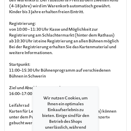
den Warenkorb. Der rabattierte Preis ab dem zweiten Kind
(4-18 Jahre) wird im Warenkorb automatisch gewährt.
Kinder bis 3 Jahre erhalten freien Eintritt.
Registrierung:
von 10:00 – 11:30 Uhr Kasse und Möglichkeit zur
Registrierung am Schlachtermarkt (hinter dem Rathaus)
ab 10:30 Uhr ist eine Registrierung an allen Bühnen möglich
Bei der Registrierung erhalten Sie das Kartenmaterial und
weitere Informationen.
Startpunkt:
11:00–15:30 Uhr Bühnenprogramm auf verschiedenen
Bühnen in Schwerin
Ziel und Abschlussveranstaltung:
16:00–17:00 Uhr Open Air auf dem Marktplatz
Wir nutzen Cookies, um
Ihnen ein optimales
Leifahrrad
Einkaufserlebnis zu
Karten für Leihfahrräder (normale sowie E-Bikes) können
bieten. Einige sind für den
unter dem Punkt »Zusatzleistungen zu Ihrem Konzert«
Betrieb des Shops
gebucht werden.
unerlässlich, während