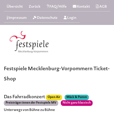
Übersicht
Zurück
FAQ/Hilfe
Kontakt
AGB
Impressum
Datenschutz
Login
Festspiele Mecklenburg-Vorpommern Ticket-
Shop
Das Fahrradkonzert
Open Air
Mäck & Pomm
Preisträger:innen der Festspiele MV
Nicht ganz klassisch
Unterwegs von Bühne zu Bühne