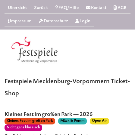
Übersicht
Zurück
FAQ/Hilfe
Kontakt
AGB
Impressum
Datenschutz
Login
Festspiele Mecklenburg-Vorpommern Ticket-
Shop
Kleines Fest im großen Park — 2026
Kleines Fest im großen Park
Mäck & Pomm
Open Air
Nicht ganz klassisch