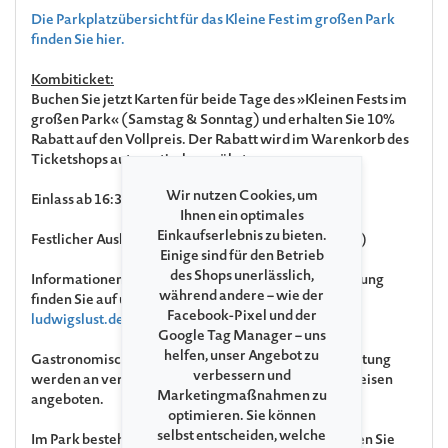
Die Parkplatzübersicht für das Kleine Fest im großen Park
finden Sie hier.
Kombiticket:
Buchen Sie jetzt Karten für beide Tage des »Kleinen Fests im
großen Park« (Samstag & Sonntag) und erhalten Sie 10%
Rabatt auf den Vollpreis. Der Rabatt wird im Warenkorb des
Ticketshops automatisch gewährt.
Wir nutzen Cookies, um
Einlass ab 16:30 Uhr
Ihnen ein optimales
Einkaufserlebnis zu bieten.
Festlicher Ausklang mit Feuerwerk (unter Vorbehalt)
Einige sind für den Betrieb
des Shops unerlässlich,
Informationen
Fragen und Antworten zur Veranstaltung
während andere – wie der
finden Sie auf unserer Website
www.kleines-fest-
Facebook-Pixel und der
ludwigslust.de
.
Google Tag Manager – uns
helfen, unser Angebot zu
Gastronomisches Angebot
Im Rahmen der Veranstaltung
verbessern und
werden an verschiedenen Ständen Getränke und Speisen
Marketingmaßnahmen zu
angeboten.
optimieren. Sie können
selbst entscheiden, welche
Im Park besteht die Gefahr von Astabbrüchen. Meiden Sie