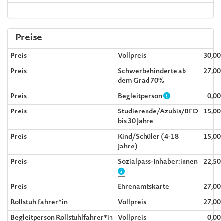
Preise
Preis
Vollpreis
30,0
Preis
Schwerbehinderte ab
27,0
dem Grad 70%
Preis
Begleitperson
0,0
Preis
Studierende/Azubis/BFD
15,0
bis 30 Jahre
Preis
Kind/Schüler (4-18
15,0
Jahre)
Preis
Sozialpass-Inhaber:innen
22,5
Preis
Ehrenamtskarte
27,0
Rollstuhlfahrer*in
Vollpreis
27,0
Begleitperson Rollstuhlfahrer*in
Vollpreis
0,0