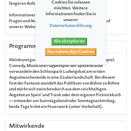
Cookies Sie zulassen
längeren Aufenthalt unter Baumkronen.
möchten. Weitere
Informationen finden Sie in
Informationen
unserer
Fragen und Antworten zur Veranstaltung finden Sie auf
Datenschutzerklärung
unserer Website
www.kleines-fest-ludwigslust.de
.
Alle akzeptieren
Programm
Nur notwendige Cookies
Kleinkunst ganz groß: Akrobatik, Pantomime, Schauspiel,
Comedy, Musik und Puppenspiel der Spitzenklasse
verwandeln den Schlosspark Ludwigslust am ersten
Augustwochenende in eine Zauberlandschaft. Bei diesem
Fest der Fantasie wandelt das Publikum von Bühne zu Bühne
und stärkt sich zwischendurch aus dem reichhaltigen
Angebot an Speis’ und Trank oder dem eigenen Picknickkorb
— entweder am Samstagabend oder Sonntagnachmittag,
beide Tage krönt ein Feuerwerk (unter Vorbehalt).
Mitwirkende