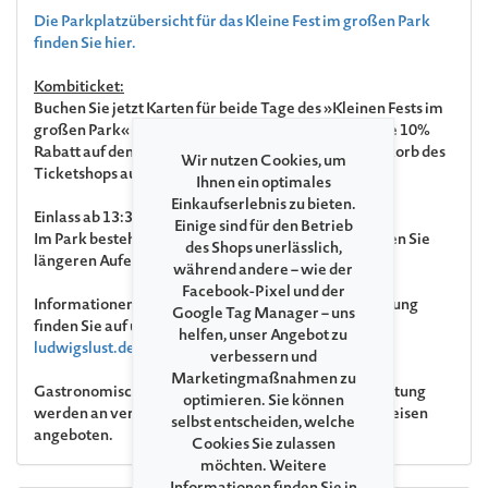
Die Parkplatzübersicht für das Kleine Fest im großen Park
finden Sie hier.
Kombiticket:
Buchen Sie jetzt Karten für beide Tage des »Kleinen Fests im
großen Park« (Samstag & Sonntag) und erhalten Sie 10%
Rabatt auf den Vollpreis. Der Rabatt wird im Warenkorb des
Wir nutzen Cookies, um
Ticketshops automatisch gewährt.
Ihnen ein optimales
Einkaufserlebnis zu bieten.
Einlass ab 13:30 Uhr
Einige sind für den Betrieb
Im Park besteht die Gefahr von Astabbrüchen. Meiden Sie
des Shops unerlässlich,
längeren Aufenthalt unter Baumkronen.
während andere – wie der
Facebook-Pixel und der
Informationen
Fragen und Antworten zur Veranstaltung
Google Tag Manager – uns
finden Sie auf unserer Website
www.kleines-fest-
helfen, unser Angebot zu
ludwigslust.de
.
verbessern und
Marketingmaßnahmen zu
Gastronomisches Angebot
Im Rahmen der Veranstaltung
optimieren. Sie können
werden an verschiedenen Ständen Getränke und Speisen
selbst entscheiden, welche
angeboten.
Cookies Sie zulassen
möchten. Weitere