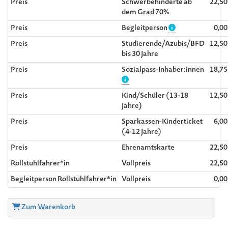
Preis
Schwerbehinderte ab
22,5
dem Grad 70%
Preis
Begleitperson
0,0
Preis
Studierende/Azubis/BFD
12,5
bis 30 Jahre
Preis
Sozialpass-Inhaber:innen
18,7
Preis
Kind/Schüler (13-18
12,5
Jahre)
Preis
Sparkassen-Kinderticket
6,0
(4-12 Jahre)
Preis
Ehrenamtskarte
22,5
Rollstuhlfahrer*in
Vollpreis
22,5
Begleitperson Rollstuhlfahrer*in
Vollpreis
0,0
Zum Warenkorb