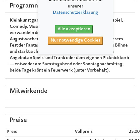
Informationen finden Sie in
Programm
unserer
Datenschutzerklärung
Kleinkunst ganz groß: Akrobatik, Pantomime, Schauspiel,
Comedy, Musik und Puppenspiel der Spitzenklasse
Alle akzeptieren
verwandeln den Schlosspark Ludwigslust am ersten
Augustwochenende in eine Zauberlandschaft. Bei diesem
Nur notwendige Cookies
Fest der Fantasie wandelt das Publikum von Bühne zu Bühne
und stärkt sich zwischendurch aus dem reichhaltigen
Angebot an Speis’ und Trank oder dem eigenen Picknickkorb
— entweder am Samstagabend oder Sonntagnachmittag,
beide Tage krönt ein Feuerwerk (unter Vorbehalt).
Mitwirkende
Preise
Preis
Vollpreis
25,0