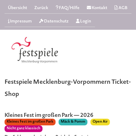
Übersicht
Zurück
FAQ/Hilfe
Kontakt
AGB
Impressum
Datenschutz
Login
Festspiele Mecklenburg-Vorpommern Ticket-
Shop
Kleines Fest im großen Park — 2026
Kleines Fest im großen Park
Mäck & Pomm
Open Air
Nicht ganz klassisch