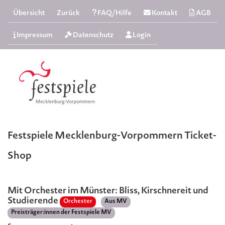
Übersicht
Zurück
FAQ/Hilfe
Kontakt
AGB
Impressum
Datenschutz
Login
Festspiele Mecklenburg-Vorpommern Ticket-
Shop
Mit Orchester im Münster: Bliss, Kirschnereit und
Studierende
Orchester
Aus MV
Preisträger:innen der Festspiele MV