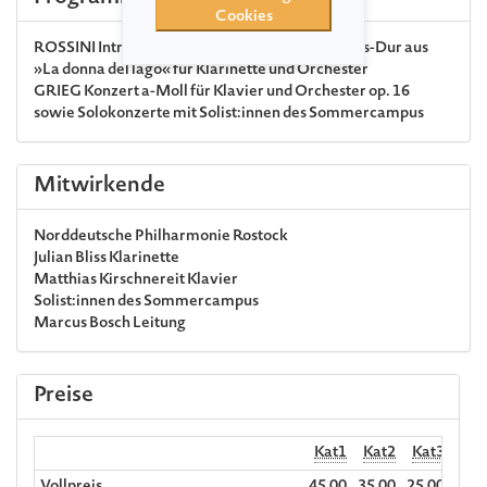
Cookies
ROSSINI
Introduktion, Thema und Variationen Es-Dur aus
»La donna del lago« für Klarinette und Orchester
GRIEG
Konzert a-Moll für Klavier und Orchester op. 16
sowie Solokonzerte mit Solist:innen des Sommercampus
Mitwirkende
Norddeutsche Philharmonie Rostock
Julian Bliss
Klarinette
Matthias Kirschnereit
Klavier
Solist:innen des Sommercampus
Marcus Bosch
Leitung
Preise
Kat1
Kat2
Kat3
Hörp