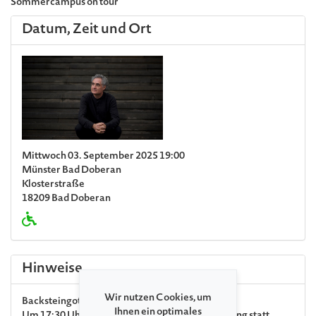
Sommercampus on tour
Datum, Zeit und Ort
Mittwoch 03. September 2025 19:00
Münster Bad Doberan
Klosterstraße
18209 Bad Doberan
Hinweise
Wir nutzen Cookies, um
Backsteingotik-Führung
(EuRoB e. V.)
Ihnen ein optimales