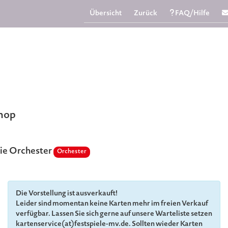
Übersicht
Zurück
FAQ/Hilfe
Shop
nie Orchester
Orchester
Die Vorstellung ist ausverkauft!
Leider sind momentan keine Karten mehr im freien Verkauf
verfügbar. Lassen Sie sich gerne auf unsere Warteliste setzen
kartenservice(at)festspiele-mv.de. Sollten wieder Karten