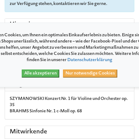
zur Verfügung stehen, kontaktieren wir Sie gerne.
Hinweise
n Cookies, um Ihnen ein optimales Einkaufserlebnis zu bieten. Einige si
HOTELTIPP
s Shops unerlässlich, während andere – wie der Facebook-Pixel und der
Verlängern Sie Ihren Festspielabend: Bei unserem Partner
ns helfen, unser Angebot zu verbessern und Marketingmaßnahmen zu
»Hafenspitze« und »Ohlerich Speicher« erhalten Sie 10 %
 selbst entscheiden, welche Cookies Sie zulassen möchten. Weitere In
Rabatt auf den Übernachtungspreis ab zwei Nächten.
finden Sie in unserer
Datenschutzerklärung
Weitere Informationen finden Sie
hier.
Alle akzeptieren
Nur notwendige Cookies
Programm
SZYMANOWSKI
Konzert Nr. 1 für Violine und Orchester op.
35
BRAHMS
Sinfonie Nr. 1 c-Moll op. 68
Mitwirkende