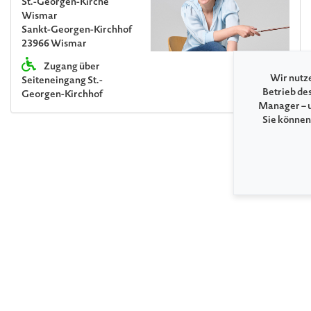
St.-Georgen-Kirche
Wismar
Sankt-Georgen-Kirchhof
23966 Wismar
Zugang über
Wir nutze
Seiteneingang St.-
Betrieb de
Georgen-Kirchhof
Manager – u
Sie können