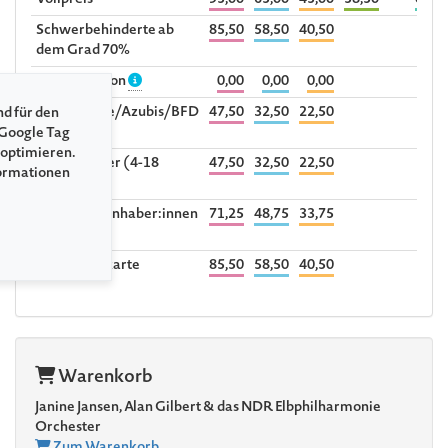
Vollpreis
95,00
65,00
45,00
58,50
0,00
Schwerbehinderte ab
85,50
58,50
40,50
dem Grad 70%
Begleitperson
0,00
0,00
0,00
Studierende/Azubis/BFD
47,50
32,50
22,50
nd für den
bis 30 Jahre
 Google Tag
 optimieren.
Kind/Schüler (4-18
47,50
32,50
22,50
formationen
Jahre)
Sozialpass-Inhaber:innen
71,25
48,75
33,75
Ehrenamtskarte
85,50
58,50
40,50
Warenkorb
Janine Jansen, Alan Gilbert & das NDR Elbphilharmonie
Orchester