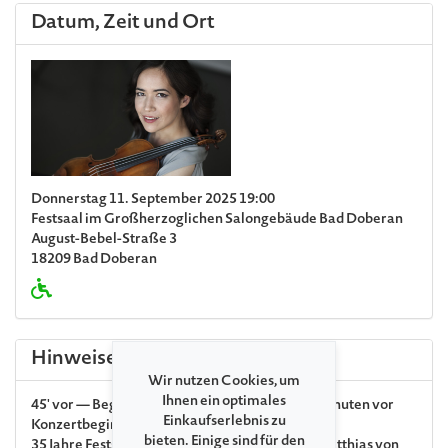
Datum, Zeit und Ort
Donnerstag 11. September 2025 19:00
Festsaal im Großherzoglichen Salongebäude Bad Doberan
August-Bebel-Straße 3
18209 Bad Doberan
Hinweise
Wir nutzen Cookies, um
Ihnen ein optimales
45' vor — Begegnungen & Wissenswertes 45 Minuten vor
Einkaufserlebnis zu
Konzertbeginn
bieten. Einige sind für den
35 Jahre Festspiele MV: Gründungsintendant Matthias von