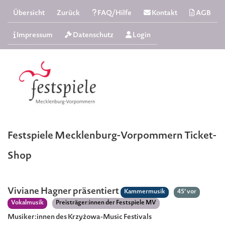
Übersicht
Zurück
FAQ/Hilfe
Kontakt
AGB
Impressum
Datenschutz
Login
Festspiele Mecklenburg-Vorpommern Ticket-
Shop
Viviane Hagner präsentiert
Kammermusik
45’ vor
Vokalmusik
Preisträger:innen der Festspiele MV
Musiker:innen des Krzyżowa-Music Festivals