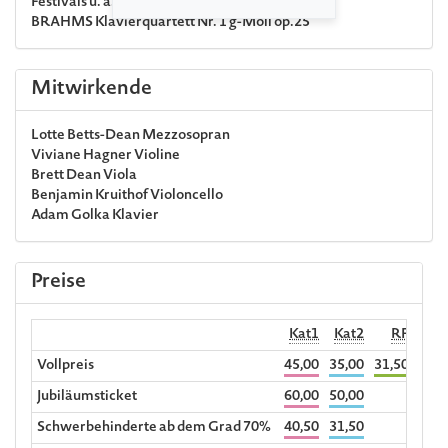
Festivals u. a.)
BRAHMS
Klavierquartett Nr. 1 g-Moll op.25
Mitwirkende
Lotte Betts-Dean
Mezzosopran
Viviane Hagner
Violine
Brett Dean
Viola
Benjamin Kruithof
Violoncello
Adam Golka
Klavier
Preise
Kat1
Kat2
RF
Begl
Vollpreis
45,00
35,00
31,50
Jubiläumsticket
60,00
50,00
Schwerbehinderte ab dem Grad 70%
40,50
31,50