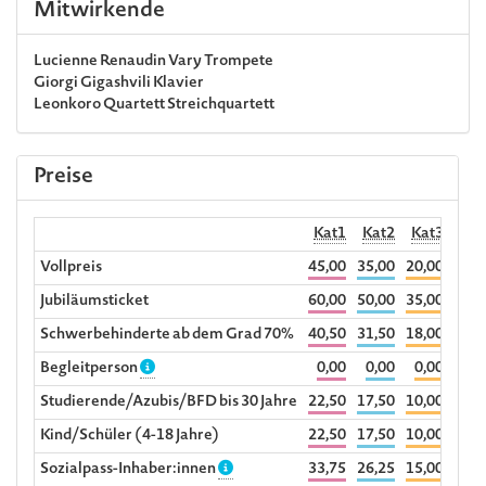
Mitwirkende
Lucienne Renaudin Vary
Trompete
Giorgi Gigashvili
Klavier
Leonkoro Quartett
Streichquartett
Preise
Kat1
Kat2
Kat3
Hörp
Vollpreis
45,00
35,00
20,00
1
Jubiläumsticket
60,00
50,00
35,00
Schwerbehinderte ab dem Grad 70%
40,50
31,50
18,00
Begleitperson
0,00
0,00
0,00
Studierende/Azubis/BFD bis 30 Jahre
22,50
17,50
10,00
Kind/Schüler (4-18 Jahre)
22,50
17,50
10,00
Sozialpass-Inhaber:innen
33,75
26,25
15,00