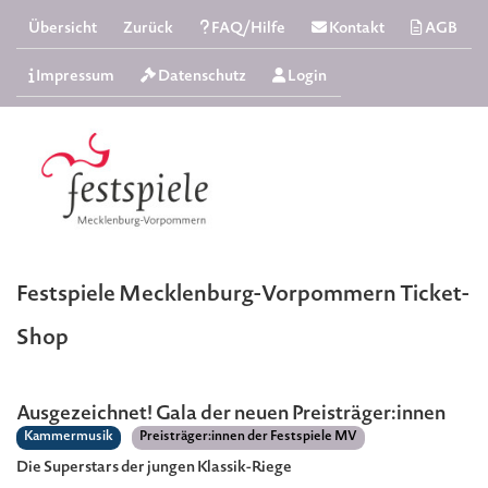
Übersicht
Zurück
FAQ/Hilfe
Kontakt
AGB
Impressum
Datenschutz
Login
Festspiele Mecklenburg-Vorpommern Ticket-
Shop
Ausgezeichnet! Gala der neuen Preisträger:innen
Kammermusik
Preisträger:innen der Festspiele MV
Die Superstars der jungen Klassik-Riege