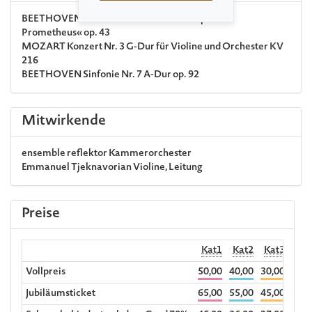
BEETHOVEN
Ouvertüre zu »Die Geschöpfe des
Prometheus« op. 43
MOZART
Konzert Nr. 3 G-Dur für Violine und Orchester KV
216
BEETHOVEN
Sinfonie Nr. 7 A-Dur op. 92
Mitwirkende
ensemble reflektor
Kammerorchester
Emmanuel Tjeknavorian
Violine, Leitung
Preise
Kat1
Kat2
Kat3
Kat
Vollpreis
50,00
40,00
30,00
20,0
Jubiläumsticket
65,00
55,00
45,00
35,0