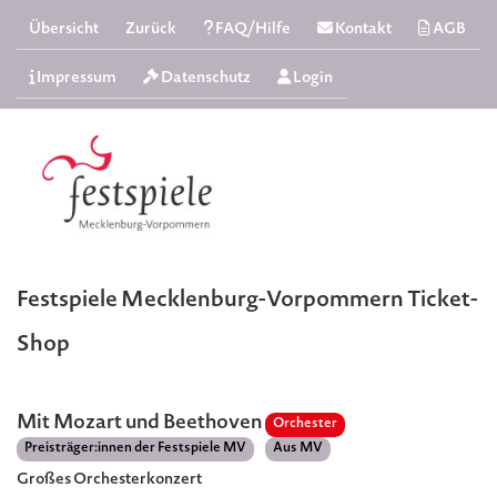
Übersicht
Zurück
FAQ/Hilfe
Kontakt
AGB
Impressum
Datenschutz
Login
Festspiele Mecklenburg-Vorpommern Ticket-
Shop
Mit Mozart und Beethoven
Orchester
Preisträger:innen der Festspiele MV
Aus MV
Großes Orchesterkonzert