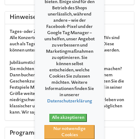
bieten. Einige sind für den
Betrieb des Shops
unerlässlich, während
Hinweise
andere – wie der
Facebook-Pixel und der
Tages- oder Zweitagestickets
Google Tag Manager –
Alle Konzerte im Rahmen von »360° Festspiele MV« sind
uns helfen, unser Angebot
auch als Tages- oder Zweitagestickets buchbar. Diese
zu verbessern und
können unter dem Punkt »Tagespässe« gebucht werden.
Marketingmaßnahmen
zu optimieren. Sie
Jubiläumsticket
können selbst
Sie möchten uns zum 35. Jubiläum ein Geschenk machen?
entscheiden, welche
Dann buchen Sie gern Ihr Jubiläumsticket. Mit einem
Cookies Sie zulassen
Geschenkzuschlag von € 15 pro Ticket unterstützen Sie die
möchten. Weitere
Festspiele MV und sorgen dafür, dass das Festival in seiner
Informationen finden Sie
Größe weiterhin allen Interessierten einen
in unserer
niedrigschwelligen Zugang zum einzigartigen Erleben von
Datenschutzerklärung
klassischer und nicht ganz klassischer Musik ermöglichen
kann. Wir sagen: Herzlichen Dank!
Alle akzeptieren
Nur notwendige
Programm
Cookies