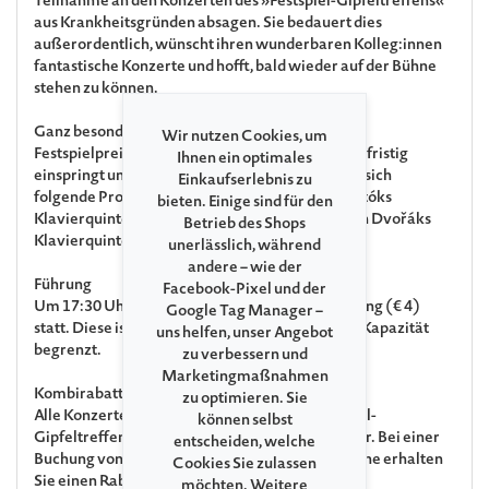
Teilnahme an den Konzerten des »Festspiel-Gipfeltreffens«
aus Krankheitsgründen absagen. Sie bedauert dies
außerordentlich, wünscht ihren wunderbaren Kolleg:innen
fantastische Konzerte und hofft, bald wieder auf der Bühne
stehen zu können.
Ganz besonderer Dank gilt dem Cellisten und
Wir nutzen Cookies, um
Festspielpreisträger Benjamin Kruithof, der kurzfristig
Ihnen ein optimales
einspringt und für sie übernimmt. Daraus ergibt sich
Einkaufserlebnis zu
folgende Programmänderung: Anstelle von Bartóks
bieten. Einige sind für den
Klavierquintett C-Dur Sz 23 erklingt nun Antonín Dvořáks
Betrieb des Shops
Klavierquintett Nr. 2 A-Dur op. 81.
unerlässlich, während
andere – wie der
Führung
Facebook-Pixel und der
Um 17:30 Uhr findet eine kostenpflichtige Führung (€ 4)
Google Tag Manager –
statt. Diese ist
nur vor Ort
buchbar und ist in der Kapazität
uns helfen, unser Angebot
begrenzt.
zu verbessern und
Marketingmaßnahmen
Kombirabatt
zu optimieren. Sie
Alle Konzerte der Veranstaltungsreihe »Festspiel-
können selbst
Gipfeltreffen« sind auch als Kombiticket buchbar. Bei einer
entscheiden, welche
Buchung von mindestens 2 Konzerten dieser Reihe erhalten
Cookies Sie zulassen
Sie einen Rabatt von 10% auf den Vollpreis. Die
möchten. Weitere