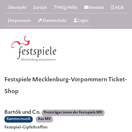
Übersicht
Zurück
FAQ/Hilfe
Kontakt
AGB
Impressum
Datenschutz
Login
Festspiele Mecklenburg-Vorpommern Ticket-
Shop
Bartók und Co.
Preisträger:innen der Festspiele MV
Kammermusik
Aus MV
Festspiel-Gipfeltreffen