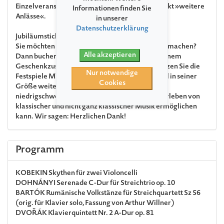
Einzelveranstaltungen finden Sie unter dem Punkt »weitere
Informationen finden Sie
Anlässe«.
in unserer
Datenschutzerklärung
Jubiläumsticket
Sie möchten uns zum 35. Jubiläum ein Geschenk machen?
Alle akzeptieren
Dann buchen Sie gern Ihr Jubiläumsticket. Mit einem
Geschenkzuschlag von € 15 pro Ticket unterstützen Sie die
Nur notwendige
Festspiele MV und sorgen dafür, dass das Festival in seiner
Cookies
Größe weiterhin allen Interessierten einen
niedrigschwelligen Zugang zum einzigartigen Erleben von
klassischer und nicht ganz klassischer Musik ermöglichen
kann. Wir sagen: Herzlichen Dank!
Programm
KOBEKIN
Skythen für zwei Violoncelli
DOHNÁNYI
Serenade C-Dur für Streichtrio op. 10
BARTÓK
Rumänische Volkstänze für Streichquartett Sz 56
(orig. für Klavier solo, Fassung von Arthur Willner)
DVOŘÁK
Klavierquintett Nr. 2 A-Dur op. 81