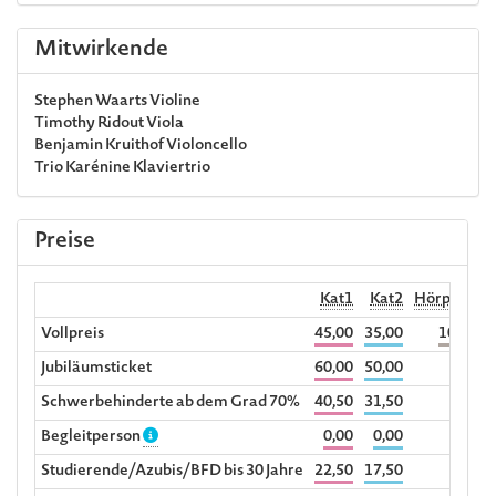
Mitwirkende
Stephen Waarts
Violine
Timothy Ridout
Viola
Benjamin Kruithof
Violoncello
Trio Karénine
Klaviertrio
Preise
Kat1
Kat2
Hörplatz
Vollpreis
45,00
35,00
10,00
3
Jubiläumsticket
60,00
50,00
Schwerbehinderte ab dem Grad 70%
40,50
31,50
Begleitperson
0,00
0,00
Studierende/Azubis/BFD bis 30 Jahre
22,50
17,50