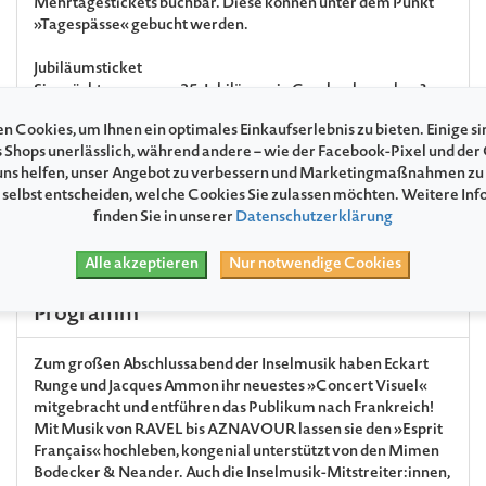
Mehrtagestickets buchbar. Diese können unter dem Punkt
»Tagespässe« gebucht werden.
Jubiläumsticket
Sie möchten uns zum 35. Jubiläum ein Geschenk machen?
Dann buchen Sie gern Ihr Jubiläumsticket. Mit einem
n Cookies, um Ihnen ein optimales Einkaufserlebnis zu bieten. Einige si
Geschenkzuschlag von € 15 pro Ticket unterstützen Sie die
s Shops unerlässlich, während andere – wie der Facebook-Pixel und der
Festspiele MV und sorgen dafür, dass das Festival in seiner
ns helfen, unser Angebot zu verbessern und Marketingmaßnahmen zu
Größe weiterhin allen Interessierten einen
 selbst entscheiden, welche Cookies Sie zulassen möchten. Weitere In
niedrigschwelligen Zugang zum einzigartigen Erleben von
finden Sie in unserer
Datenschutzerklärung
klassischer und nicht ganz klassischer Musik ermöglichen
kann. Wir sagen: Herzlichen Dank!
Alle akzeptieren
Nur notwendige Cookies
Programm
Zum großen Abschlussabend der Inselmusik haben Eckart
Runge und Jacques Ammon ihr neuestes »Concert Visuel«
mitgebracht und entführen das Publikum nach Frankreich!
Mit Musik von
RAVEL
bis
AZNAVOUR
lassen sie den »Esprit
Français« hochleben, kongenial unterstützt von den Mimen
Bodecker & Neander. Auch die Inselmusik-Mitstreiter:innen,