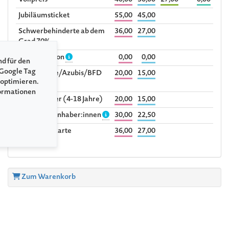
Vollpreis
40,00
30,00
27,00
0,00
Jubiläumsticket
55,00
45,00
Schwerbehinderte ab dem
36,00
27,00
Grad 70%
Begleitperson
0,00
0,00
nd für den
 Google Tag
Studierende/Azubis/BFD
20,00
15,00
 optimieren.
bis 30 Jahre
formationen
Kind/Schüler (4-18 Jahre)
20,00
15,00
Sozialpass-Inhaber:innen
30,00
22,50
Ehrenamtskarte
36,00
27,00
Zum Warenkorb