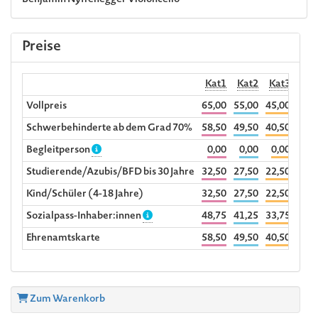
Benjamin Nyffenegger
Violoncello
Preise
Kat1
Kat2
Kat3
Hörp
Vollpreis
65,00
55,00
45,00
1
Schwerbehinderte ab dem Grad 70%
58,50
49,50
40,50
Begleitperson
0,00
0,00
0,00
Studierende/Azubis/BFD bis 30 Jahre
32,50
27,50
22,50
Kind/Schüler (4-18 Jahre)
32,50
27,50
22,50
Sozialpass-Inhaber:innen
48,75
41,25
33,75
Ehrenamtskarte
58,50
49,50
40,50
Zum Warenkorb