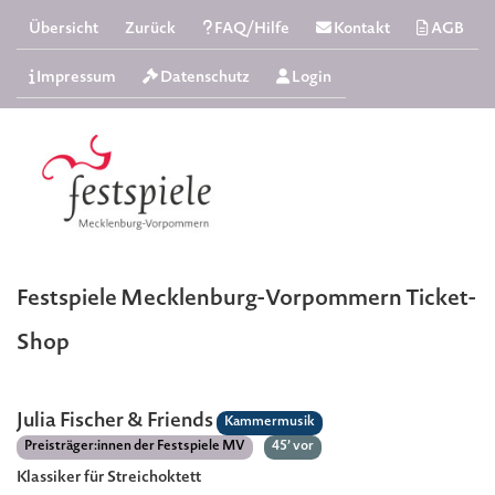
Übersicht
Zurück
FAQ/Hilfe
Kontakt
AGB
Impressum
Datenschutz
Login
Festspiele Mecklenburg-Vorpommern Ticket-
Shop
Julia Fischer & Friends
Kammermusik
Preisträger:innen der Festspiele MV
45’ vor
Klassiker für Streichoktett