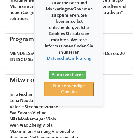
Instrumentenbau in MV:
Geigenbauerin Dorte Weishaupt-
zu verbessern und
Moinian aus Neu-Meteln bei Schwerin erzählt von alten und
Marketingmaßnahmen
neuen Geigen und warum es nicht immer eine "Stradivari"
zu optimieren. Sie
sein muss.
können selbst
entscheiden, welche
Cookies Sie zulassen
Programm
möchten. Weitere
Informationen finden Sie
in unserer
MENDELSSOHN BARTHOLDY
Streichoktett Es-Dur op. 20
Datenschutzerklärung
ENESCU
Streichoktett C-Dur op. 7
Alle akzeptieren
Mitwirkende
Nur notwendige
Cookies
Julia Fischer
Violine
Lena Neudauer
Violine
Valerie Steenken
Violine
Eva Zavaro
Violine
Nils Mönkemeyer
Viola
Wen Xiao Zheng
Viola
Maximilian Hornung
Violoncello