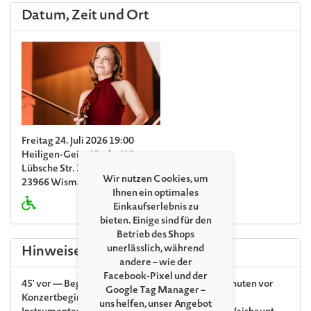
Datum, Zeit und Ort
Freitag 24. Juli 2026 19:00
Heiligen-Geist-Kirche Wismar
Lübsche Str. 31 / Ecke Neustadt
Wir nutzen Cookies, um
23966 Wismar
Ihnen ein optimales
Einkaufserlebnis zu
bieten. Einige sind für den
Betrieb des Shops
unerlässlich, während
Hinweise
andere – wie der
Facebook-Pixel und der
45' vor — Begegnungen & Wissenswertes 45 Minuten vor
Google Tag Manager –
Konzertbeginn
uns helfen, unser Angebot