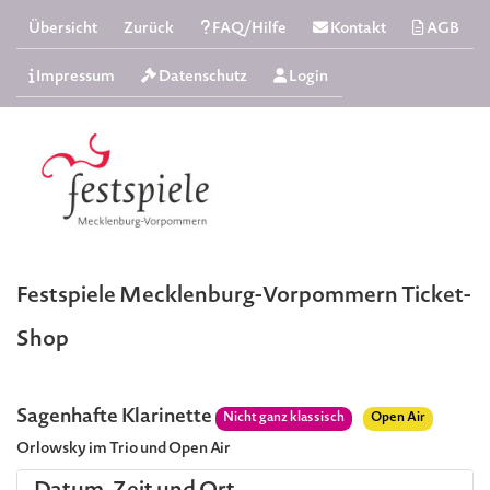
Übersicht
Zurück
FAQ/Hilfe
Kontakt
AGB
Impressum
Datenschutz
Login
Festspiele Mecklenburg-Vorpommern Ticket-
Shop
Sagenhafte Klarinette
Nicht ganz klassisch
Open Air
Orlowsky im Trio und Open Air