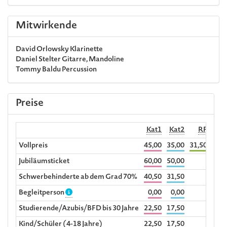
Mitwirkende
David Orlowsky
Klarinette
Daniel Stelter
Gitarre, Mandoline
Tommy Baldu
Percussion
Preise
Kat1
Kat2
RF
Begl
Vollpreis
45,00
35,00
31,50
Jubiläumsticket
60,00
50,00
Schwerbehinderte ab dem Grad 70%
40,50
31,50
Begleitperson
0,00
0,00
Studierende/Azubis/BFD bis 30 Jahre
22,50
17,50
Kind/Schüler (4-18 Jahre)
22,50
17,50