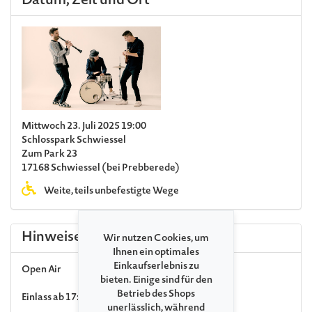
Datum, Zeit und Ort
Mittwoch 23. Juli 2025 19:00
Schlosspark Schwiessel
Zum Park 23
17168 Schwiessel (bei Prebberede)
Weite, teils unbefestigte Wege
Hinweise
Wir nutzen Cookies, um
Ihnen ein optimales
Einkaufserlebnis zu
Open Air
bieten. Einige sind für den
Betrieb des Shops
Einlass ab 17:00 Uhr · Möglichkeit zum Picknick
unerlässlich, während