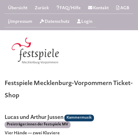
Übersicht
Zurück
FAQ/Hilfe
Kontakt
AGB
Impressum
Datenschutz
Login
Festspiele Mecklenburg-Vorpommern Ticket-
Shop
Lucas und Arthur Jussen
Kammermusik
Preisträger:innen der Festspiele MV
Vier Hände — zwei Klaviere