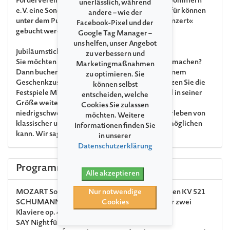
Fördervereins der Festspiele Mecklenburg-Vorpommern
unerlässlich, während
e.V. eine Sonderveranstaltung statt. Karten hierfür können
andere – wie der
unter dem Punkt »Zusatzleistungen zu Ihrem Konzert«
Facebook-Pixel und der
gebucht werden.
Google Tag Manager –
uns helfen, unser Angebot
Jubiläumsticket
zu verbessern und
Sie möchten uns zum 35. Jubiläum ein Geschenk machen?
Marketingmaßnahmen
Dann buchen Sie gern Ihr Jubiläumsticket. Mit einem
zu optimieren. Sie
Geschenkzuschlag von € 15 pro Ticket unterstützen Sie die
können selbst
Festspiele MV und sorgen dafür, dass das Festival in seiner
entscheiden, welche
Größe weiterhin allen Interessierten einen
Cookies Sie zulassen
niedrigschwelligen Zugang zum einzigartigen Erleben von
möchten. Weitere
klassischer und nicht ganz klassischer Musik ermöglichen
Informationen finden Sie
kann. Wir sagen: Herzlichen Dank!
in unserer
Datenschutzerklärung
Programm
Alle akzeptieren
MOZART
Sonate C-Dur für Klavier zu vier Händen KV 521
Nur notwendige
SCHUMANN
Andante und Variationen B-Dur für zwei
Cookies
Klaviere op. 46
SAY
Night für Klavier zu vier Händen