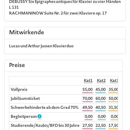
DEBUSSY
Six Épigraphes antiques für Klavier zu vier Händen
L 131
RACHMANINOW
Suite Nr. 2 für zwei Klaviere op. 17
Mitwirkende
Lucas und Arthur Jussen
Klavierduo
Preise
Kat1
Kat2
Kat3
R
Vollpreis
55,00
45,00
35,00
40,5
Jubiläumsticket
70,00
60,00
50,00
Schwerbehinderte ab dem Grad 70%
49,50
40,50
31,50
Begleitperson
0,00
0,00
0,00
Studierende/Azubis/BFD bis 30 Jahre
27,50
22,50
17,50