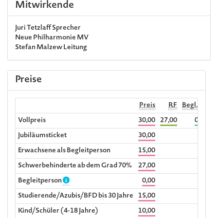
Mitwirkende
Juri Tetzlaff
Sprecher
Neue Philharmonie MV
Stefan Malzew
Leitung
Preise
Preis
RF
Begl. RF
Vollpreis
30,00
27,00
0,00
Jubiläumsticket
30,00
Erwachsene als Begleitperson
15,00
Schwerbehinderte ab dem Grad 70%
27,00
Begleitperson
0,00
Studierende/Azubis/BFD bis 30 Jahre
15,00
Kind/Schüler (4-18 Jahre)
10,00