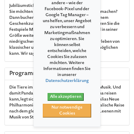
andere – wie der
Jubiläumsticket
Facebook-Pixel und der
Sie möchten uns zum 35. Jubiläum ein Geschenk machen?
Google Tag Manager –
Dann buchen Sie gern Ihr Jubiläumsticket. Mit einem
uns helfen, unser Angebot
Geschenkzuschlag von € 15 pro Ticket unterstützen Sie die
zu verbessern und
Festspiele MV und sorgen dafür, dass das Festival in seiner
Marketingmaßnahmen
Größe weiterhin allen Interessierten einen
zu optimieren. Sie
niedrigschwelligen Zugang zum einzigartigen Erleben von
können selbst
klassischer und nicht ganz klassischer Musik ermöglichen
entscheiden, welche
kann. Wir sagen: Herzlichen Dank!
Cookies Sie zulassen
möchten. Weitere
Informationen finden Sie
Programm
in unserer
Datenschutzerklärung
Die Tiere im Zoo von Direktor Fröhlich machen Musik. Und
damit Pandamädchen Mei Yue einmal nach China reisen
Alle akzeptieren
kann, legt sich das erfinderische Zoo-Orchester alias Neue
Philharmonie MV so richtig ins Zeug! Eine musikalische Reise
Nur notwendige
nach dem gleichnamigen Kinderbuch von Heidi Leenen mit
Cookies
Musik von Stefan Malzew.