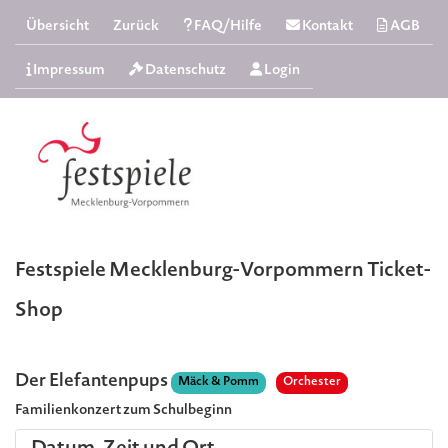
Übersicht
Zurück
FAQ/Hilfe
Kontakt
AGB
Impressum
Datenschutz
Login
Festspiele Mecklenburg-Vorpommern Ticket-
Shop
Der Elefantenpups
Mäck & Pomm
Orchester
Familienkonzert zum Schulbeginn