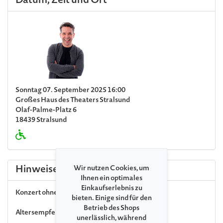
Datum, Zeit und Ort
Sonntag 07. September 2025 16:00
Großes Haus des Theaters Stralsund
Olaf-Palme-Platz 6
18439 Stralsund
Hinweise
Wir nutzen Cookies, um
Ihnen ein optimales
Einkaufserlebnis zu
Konzert ohne Pause
bieten. Einige sind für den
Betrieb des Shops
Altersempfehlung ab 4 Jahre
unerlässlich, während