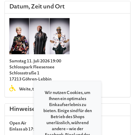
Datum, Zeit und Ort
Samstag 11. Juli 2026 19:00
Schlosspark Fleesensee
Schlossstraße 1
17213 Göhren-Lebbin
Weite, teils unbefestigte Wege
Wir nutzen Cookies, um
Ihnen ein optimales
Einkaufserlebnis zu
Hinweise
bieten. Einige sind für den
Betrieb des Shops
unerlässlich, während
Open Air
andere – wie der
Einlass ab 17:00 Uhr