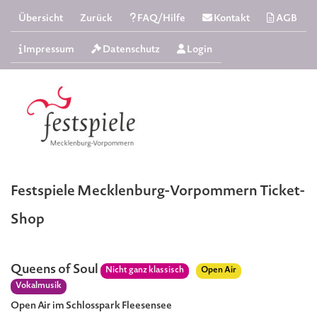
Übersicht
Zurück
FAQ/Hilfe
Kontakt
AGB
Impressum
Datenschutz
Login
Festspiele Mecklenburg-Vorpommern Ticket-
Shop
Queens of Soul
Nicht ganz klassisch
Open Air
Vokalmusik
Open Air im Schlosspark Fleesensee