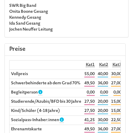
SWR Big Band
Onita Boone
Gesang
Kennedy
Gesang
Ida Sand
Gesang
Jochen Neuffer
Leitung
Preise
Kat1
Kat2
Kat3
R
Vollpreis
55,00
40,00
30,00
36,0
Schwerbehinderte ab dem Grad 70%
49,50
36,00
27,00
Begleitperson
0,00
0,00
0,00
Studierende/Azubis/BFD bis 30 Jahre
27,50
20,00
15,00
Kind/Schüler (4-18 Jahre)
27,50
20,00
15,00
Sozialpass-Inhaber:innen
41,25
30,00
22,50
Ehrenamtskarte
49,50
36,00
27,00