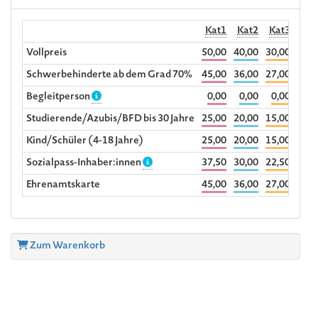
Kat1
Kat2
Kat3
R
Vollpreis
50,00
40,00
30,00
36,0
Schwerbehinderte ab dem Grad 70%
45,00
36,00
27,00
Begleitperson
0,00
0,00
0,00
Studierende/Azubis/BFD bis 30 Jahre
25,00
20,00
15,00
Kind/Schüler (4-18 Jahre)
25,00
20,00
15,00
Sozialpass-Inhaber:innen
37,50
30,00
22,50
Ehrenamtskarte
45,00
36,00
27,00
Zum Warenkorb