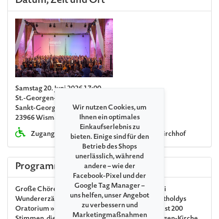
Datum, Zeit und Ort
Samstag 20. Juni 2026 17:00
St.-Georgen-Kirche Wismar
Wir nutzen Cookies, um
Sankt-Georgen-Kirchhof
Ihnen ein optimales
23966 Wismar
Einkaufserlebnis zu
Zugang über Seiteneingang St.-Georgen-Kirchhof
bieten. Einige sind für den
Betrieb des Shops
unerlässlich, während
Programm
andere – wie der
Facebook-Pixel und der
Google Tag Manager –
Große Chöre, dramatische Musik und gleich drei
uns helfen, unser Angebot
Wundererzählungen — das ist Mendelssohn Bartholdys
zu verbessern und
Oratorium »Elias«. Und ideales Terrain für die fast 200
Marketingmaßnahmen