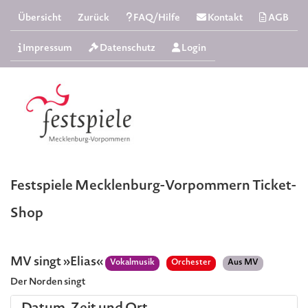
Übersicht
Zurück
FAQ/Hilfe
Kontakt
AGB
Impressum
Datenschutz
Login
Festspiele Mecklenburg-Vorpommern Ticket-
Shop
MV singt »Elias«
Vokalmusik
Orchester
Aus MV
Der Norden singt