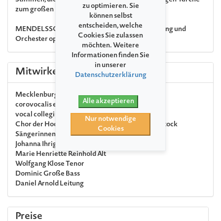
Stimmen, die sich bei »MV singt« in der St.-Georgen-Kirche
zu optimieren. Sie
zum großen Mitsing-Ereignis zusammenfinden.
können selbst
entscheiden, welche
MENDELSSOHN BARTHOLDY
»Elias« für Gesang und
Cookies Sie zulassen
Orchester op. 70
möchten. Weitere
Informationen finden Sie
in unserer
Mitwirkende
Datenschutzerklärung
Mecklenburgische Staatskapelle Schwerin
Alle akzeptieren
corovocalis e.V.
vocal collegium rostock e.V.
Nur notwendige
Chor der Hochschule für Musik und Theater Rostock
Cookies
Sängerinnen und Sänger aus Norddeutschland
Johanna Ihrig
Sopran
Marie Henriette Reinhold
Alt
Wolfgang Klose
Tenor
Dominic Große
Bass
Daniel Arnold
Leitung
Preise