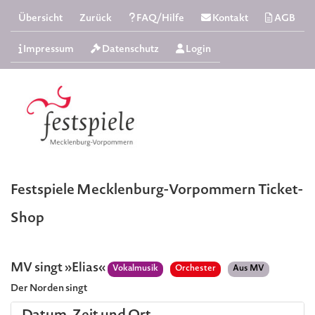
Übersicht
Zurück
FAQ/Hilfe
Kontakt
AGB
Impressum
Datenschutz
Login
Festspiele Mecklenburg-Vorpommern Ticket-
Shop
MV singt »Elias«
Vokalmusik
Orchester
Aus MV
Der Norden singt