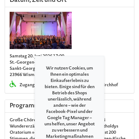
Datum, Zeit und Ort
Samstag 20. Juni 2026 17:00
St.-Georgen-Kirche Wismar
Wir nutzen Cookies, um
Sankt-Georgen-Kirchhof
Ihnen ein optimales
23966 Wismar
Einkaufserlebnis zu
Zugang über Seiteneingang St.-Georgen-Kirchhof
bieten. Einige sind für den
Betrieb des Shops
unerlässlich, während
Programm
andere – wie der
Facebook-Pixel und der
Google Tag Manager –
Große Chöre, dramatische Musik und gleich drei
uns helfen, unser Angebot
Wundererzählungen — das ist Mendelssohn Bartholdys
zu verbessern und
Oratorium »Elias«. Und ideales Terrain für die fast 200
Marketingmaßnahmen