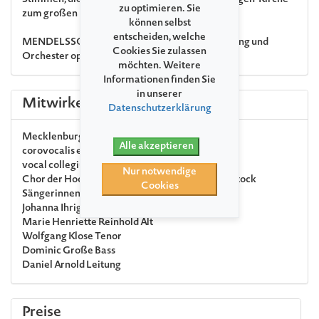
Stimmen, die sich bei »MV singt« in der St.-Georgen-Kirche
zu optimieren. Sie
zum großen Mitsing-Ereignis zusammenfinden.
können selbst
entscheiden, welche
MENDELSSOHN BARTHOLDY
»Elias« für Gesang und
Cookies Sie zulassen
Orchester op. 70
möchten. Weitere
Informationen finden Sie
in unserer
Mitwirkende
Datenschutzerklärung
Mecklenburgische Staatskapelle Schwerin
Alle akzeptieren
corovocalis e.V.
vocal collegium rostock e.V.
Nur notwendige
Chor der Hochschule für Musik und Theater Rostock
Cookies
Sängerinnen und Sänger aus Norddeutschland
Johanna Ihrig
Sopran
Marie Henriette Reinhold
Alt
Wolfgang Klose
Tenor
Dominic Große
Bass
Daniel Arnold
Leitung
Preise