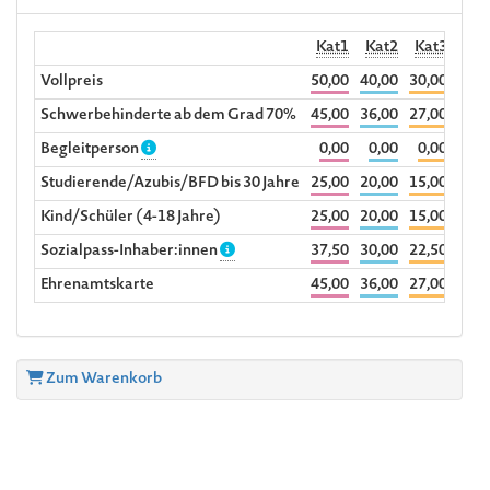
Kat1
Kat2
Kat3
R
Vollpreis
50,00
40,00
30,00
36,0
Schwerbehinderte ab dem Grad 70%
45,00
36,00
27,00
Begleitperson
0,00
0,00
0,00
Studierende/Azubis/BFD bis 30 Jahre
25,00
20,00
15,00
Kind/Schüler (4-18 Jahre)
25,00
20,00
15,00
Sozialpass-Inhaber:innen
37,50
30,00
22,50
Ehrenamtskarte
45,00
36,00
27,00
Zum Warenkorb