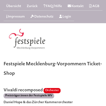
Übersicht
Zurück
FAQ/Hilfe
Kontakt
AGB
Impressum
Datenschutz
Login
Festspiele Mecklenburg-Vorpommern Ticket-
Shop
Vivaldi recomposed
Orchester
Preisträger:innen der Festspiele MV
Daniel Hope & das Zürcher Kammerorchester