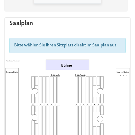
Saalplan
Bitte wählen Sie Ihren Sitzplatz direkt im Saalplan aus.
Warte auf Saalplan
Bühne
Empore Links
Empore Rechts
Seite Links
Seite Rechts
3
2
1
1
2
3
8
7
6
5
4
3
2
1
1
2
3
4
5
6
7
8