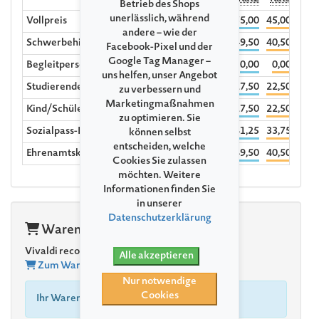
Betrieb des Shops
unerlässlich, während
Vollpreis
65,00
55,00
45,00
1
andere – wie der
Schwerbehinderte ab dem Grad 70%
58,50
49,50
40,50
Facebook-Pixel und der
Google Tag Manager –
Begleitperson
0,00
0,00
0,00
uns helfen, unser Angebot
Studierende/Azubis/BFD bis 30 Jahre
32,50
27,50
22,50
zu verbessern und
Marketingmaßnahmen
Kind/Schüler (4-18 Jahre)
32,50
27,50
22,50
zu optimieren. Sie
Sozialpass-Inhaber:innen
48,75
41,25
33,75
können selbst
entscheiden, welche
Ehrenamtskarte
58,50
49,50
40,50
Cookies Sie zulassen
möchten. Weitere
Informationen finden Sie
in unserer
Datenschutzerklärung
Warenkorb
Vivaldi recomposed
Alle akzeptieren
Zum Warenkorb
Nur notwendige
Cookies
Ihr Warenkorb ist leer