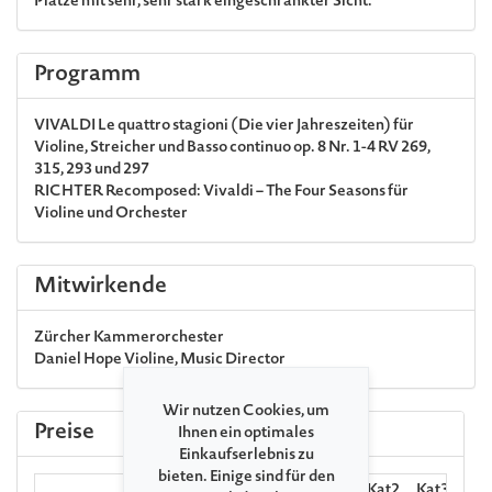
Plätze mit sehr, sehr stark eingeschränkter Sicht.
Programm
VIVALDI
Le quattro stagioni (Die vier Jahreszeiten) für
Violine, Streicher und Basso continuo op. 8 Nr. 1-4 RV 269,
315, 293 und 297
RICHTER
Recomposed: Vivaldi – The Four Seasons für
Violine und Orchester
Mitwirkende
Zürcher Kammerorchester
Daniel Hope
Violine, Music Director
Wir nutzen Cookies, um
Preise
Ihnen ein optimales
Einkaufserlebnis zu
bieten. Einige sind für den
Kat1
Kat2
Kat3
Hörp