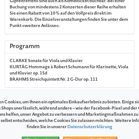
Gipfeltreffen« sind auch als Kombiticket buchbar. Bei einer
Buchung von mindestens 2 Konzerten dieser Reihe erhalten
Sie einen Rabatt von 10 % auf den Vollpreis direkt im
Warenkorb. Die Einzelveranstaltungen finden Sie unter dem
Punkt »weitere Anlässe«.
Programm
CLARKE
Sonate für Viola und Klavier
KURTÁG
Hommage à Robert Schumann für Klarinette, Viola
und Klavier op. 15d
BRAHMS
Streichquintett Nr. 2 G-Dur op. 111
Mitwirkende
n Cookies, um Ihnen ein optimales Einkaufserlebnis zu bieten. Einige si
s Shops unerlässlich, während andere – wie der Facebook-Pixel und der
ns helfen, unser Angebot zu verbessern und Marketingmaßnahmen zu
Matthias Schorn
Klarinette
 selbst entscheiden, welche Cookies Sie zulassen möchten. Weitere In
Nils Mönkemeyer
Viola
finden Sie in unserer
Datenschutzerklärung
William Youn
Klavier
Armida Quartett
Streichquartett