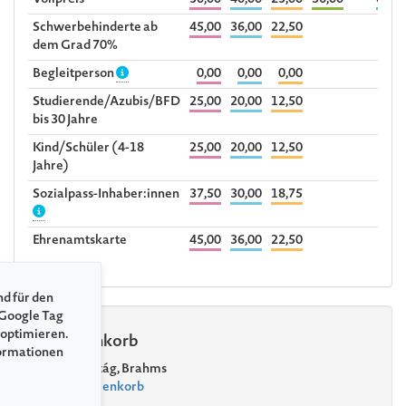
Vollpreis
50,00
40,00
25,00
36,00
0,00
Schwerbehinderte ab
45,00
36,00
22,50
dem Grad 70%
Begleitperson
0,00
0,00
0,00
Studierende/Azubis/BFD
25,00
20,00
12,50
bis 30 Jahre
Kind/Schüler (4-18
25,00
20,00
12,50
Jahre)
Sozialpass-Inhaber:innen
37,50
30,00
18,75
Ehrenamtskarte
45,00
36,00
22,50
nd für den
 Google Tag
 optimieren.
Warenkorb
formationen
Clarke, Kurtág, Brahms
Zum Warenkorb