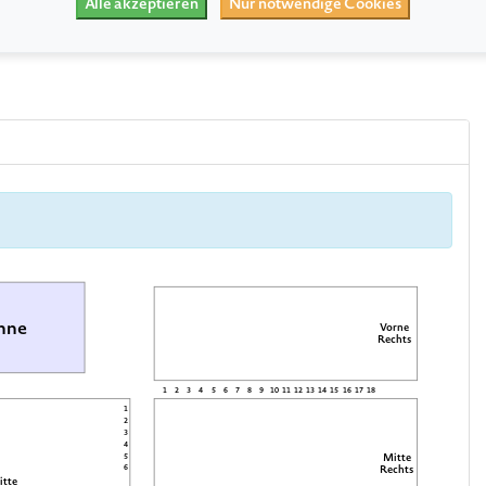
Alle akzeptieren
Nur notwendige Cookies
hne
Vorne
Rechts
1
2
3
4
5
6
7
8
9
10
11
12
13
14
15
16
17
18
1
2
3
4
Mitte
5
6
Rechts
itte