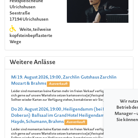
Festspielscheune
Ulrichshusen
Seestraße
17194 Ulrichshusen
Weite, teilweise
kopfsteinbepflasterte
Wege
Weitere Anlässe
Mi 19. August 2026, 19:00 , Zarchlin Gutshaus Zarchlin
Mozart & Brahms
Ausverkauft
Leider sind momentan keine Karten mehr im freien Verkauf verfügbar. Lassen Sie
sich gerne auf unsere Warteliste setzen kartenservice(at)festspiele-mv.de.
Sollten wieder Karten zur Verfügung stehen, kontaktieren wir Sie gerne.
Wir nutze
Betrieb de
Do 20. August 2026, 19:00 , Heiligendamm (bei Bad
Manager – u
Doberan) Ballsaal im Grand Hotel Heiligendamm
Sie können
Haydn, Schumann, Brahms
Ausverkauft
Leider sind momentan keine Karten mehr im freien Verkauf verfügbar. Lassen Sie
sich gerne auf unsere Warteliste setzen kartenservice(at)festspiele-mv.de.