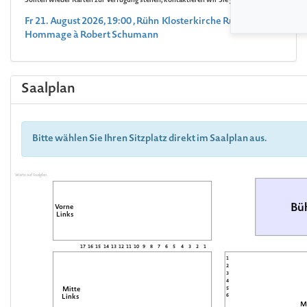
Sollten wieder Karten zur Verfügung stehen, kontaktieren wir Sie gerne.
Fr 21. August 2026, 19:00 , Rühn Klosterkirche Rühn
Hommage à Robert Schumann
Saalplan
Bitte wählen Sie Ihren Sitzplatz direkt im Saalplan aus.
Warte auf Saalplan
Bü
Vorne
Links
17
16
15
14
13
12
11
10
9
8
7
6
5
4
3
2
1
1
2
3
4
Mitte
5
6
Links
M