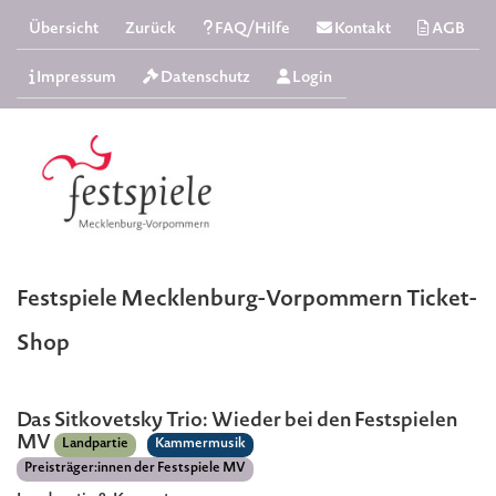
Übersicht
Zurück
FAQ/Hilfe
Kontakt
AGB
Impressum
Datenschutz
Login
Festspiele Mecklenburg-Vorpommern Ticket-
Shop
Das Sitkovetsky Trio: Wieder bei den Festspielen
MV
Landpartie
Kammermusik
Preisträger:innen der Festspiele MV