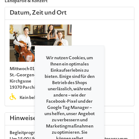
Landpartie & Konzert
Datum, Zeit und Ort
Wir nutzen Cookies, um
Ihnen ein optimales
Mittwoch 01. Juli 2026 19:00
Einkaufserlebnis zu
St.-Georgen-Kirche Parchim
bieten. Einige sind für den
Kirchgasse
Betrieb des Shops
19370 Parchim
unerlässlich, während
andere – wie der
Kein behindertengerechtes WC
Facebook-Pixel und der
Google Tag Manager –
uns helfen, unser Angebot
Hinweise
zu verbessern und
Marketingmaßnahmen
zu optimieren. Sie
Begleitprogramm