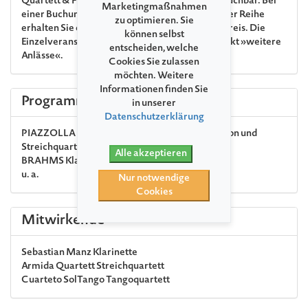
Quartett & Friends« sind auch als Kombiticket buchbar. Bei
Marketingmaßnahmen
einer Buchung von mindestens 2 Konzerten dieser Reihe
zu optimieren. Sie
erhalten Sie einen Rabatt von 10 % auf den Vollpreis. Die
können selbst
Einzelveranstaltungen finden Sie unter dem Punkt »weitere
entscheiden, welche
Anlässe«.
Cookies Sie zulassen
möchten. Weitere
Informationen finden Sie
Programm
in unserer
Datenschutzerklärung
PIAZZOLLA
Five Tango Sensations für Bandoneon und
Streichquartett (Auszüge)
Alle akzeptieren
BRAHMS
Klarinettenquintett h-Moll op. 115
u. a.
Nur notwendige
Cookies
Mitwirkende
Sebastian Manz
Klarinette
Armida Quartett
Streichquartett
Cuarteto SolTango
Tangoquartett