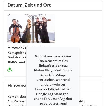
Datum, Zeit und Ort
Mittwoch 24. Juni 2026 19:00
Kornspeicher Landsdorf
Wir nutzen Cookies, um
Dorfstraße 63
Ihnen ein optimales
18465 Landsdorf
Einkaufserlebnis zu
bieten. Einige sind für den
Betrieb des Shops
unerlässlich, während
andere – wie der
Hinweise
Facebook-Pixel und der
Google Tag Manager –
Kombiticket
uns helfen, unser Angebot
Alle Konzerte der Veranstaltungsreihe »Das Armida
zu verbessern und