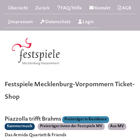
Übersicht
Zurück
FAQ/Hilfe
Kontakt
AGB
Impressum
Datenschutz
Login
Festspiele Mecklenburg-Vorpommern Ticket-
Shop
Piazzolla trifft Brahms
Preisträger in Residence
Kammermusik
Preisträger:innen der Festspiele MV
Aus MV
Das Armida Quartett & Friends