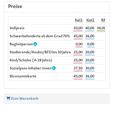
Preise
Kat1
Kat2
RF
Begl
Vollpreis
50,00
40,00
36,00
Schwerbehinderte ab dem Grad 70%
45,00
36,00
Begleitperson
0,00
0,00
Studierende/Azubis/BFD bis 30 Jahre
25,00
20,00
Kind/Schüler (4-18 Jahre)
25,00
20,00
Sozialpass-Inhaber:innen
37,50
30,00
Ehrenamtskarte
45,00
36,00
Zum Warenkorb