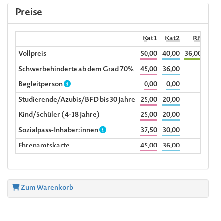
Preise
Kat1
Kat2
RF
Begl
Vollpreis
50,00
40,00
36,00
Schwerbehinderte ab dem Grad 70%
45,00
36,00
Begleitperson
0,00
0,00
Studierende/Azubis/BFD bis 30 Jahre
25,00
20,00
Kind/Schüler (4-18 Jahre)
25,00
20,00
Sozialpass-Inhaber:innen
37,50
30,00
Ehrenamtskarte
45,00
36,00
Zum Warenkorb