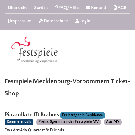
Übersicht
Zurück
FAQ/Hilfe
Kontakt
AGB
Impressum
Datenschutz
Login
Festspiele Mecklenburg-Vorpommern Ticket-
Shop
Piazzolla trifft Brahms
Preisträger in Residence
Kammermusik
Preisträger:innen der Festspiele MV
Aus MV
Das Armida Quartett & Friends