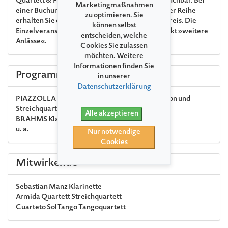
Quartett & Friends« sind auch als Kombiticket buchbar. Bei
Marketingmaßnahmen
einer Buchung von mindestens 2 Konzerten dieser Reihe
zu optimieren. Sie
erhalten Sie einen Rabatt von 10 % auf den Vollpreis. Die
können selbst
Einzelveranstaltungen finden Sie unter dem Punkt »weitere
entscheiden, welche
Anlässe«.
Cookies Sie zulassen
möchten. Weitere
Informationen finden Sie
Programm
in unserer
Datenschutzerklärung
PIAZZOLLA
Five Tango Sensations für Bandoneon und
Streichquartett (Auszüge)
Alle akzeptieren
BRAHMS
Klarinettenquintett h-Moll op. 115
u. a.
Nur notwendige
Cookies
Mitwirkende
Sebastian Manz
Klarinette
Armida Quartett
Streichquartett
Cuarteto SolTango
Tangoquartett