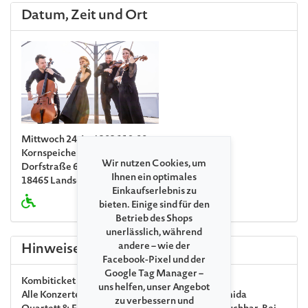
Datum, Zeit und Ort
Mittwoch 24. Juni 2026 19:00
Kornspeicher Landsdorf
Wir nutzen Cookies, um
Dorfstraße 63
Ihnen ein optimales
18465 Landsdorf
Einkaufserlebnis zu
bieten. Einige sind für den
Betrieb des Shops
unerlässlich, während
andere – wie der
Hinweise
Facebook-Pixel und der
Google Tag Manager –
Kombiticket
uns helfen, unser Angebot
Alle Konzerte der Veranstaltungsreihe »Das Armida
zu verbessern und