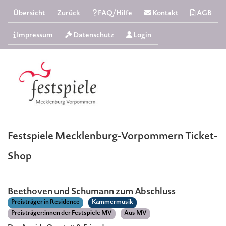
Übersicht
Zurück
FAQ/Hilfe
Kontakt
AGB
Impressum
Datenschutz
Login
Festspiele Mecklenburg-Vorpommern Ticket-
Shop
Beethoven und Schumann zum Abschluss
Preisträger in Residence
Kammermusik
Preisträger:innen der Festspiele MV
Aus MV