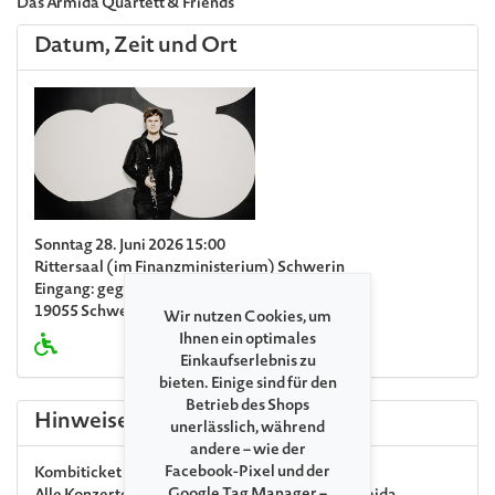
Das Armida Quartett & Friends
Datum, Zeit und Ort
Sonntag 28. Juni 2026 15:00
Rittersaal (im Finanzministerium) Schwerin
Eingang: gegenüber Ritterstraße 14/16
19055 Schwerin
Wir nutzen Cookies, um
Ihnen ein optimales
Einkaufserlebnis zu
bieten. Einige sind für den
Betrieb des Shops
Hinweise
unerlässlich, während
andere – wie der
Facebook-Pixel und der
Kombiticket