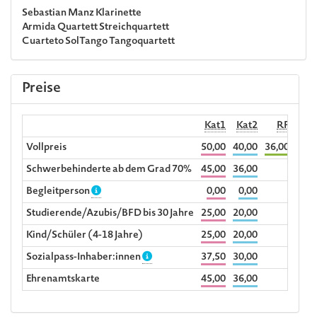
Sebastian Manz
Klarinette
Armida Quartett
Streichquartett
Cuarteto SolTango
Tangoquartett
Preise
Kat1
Kat2
RF
Begl
Vollpreis
50,00
40,00
36,00
Schwerbehinderte ab dem Grad 70%
45,00
36,00
Begleitperson
0,00
0,00
Studierende/Azubis/BFD bis 30 Jahre
25,00
20,00
Kind/Schüler (4-18 Jahre)
25,00
20,00
Sozialpass-Inhaber:innen
37,50
30,00
Ehrenamtskarte
45,00
36,00