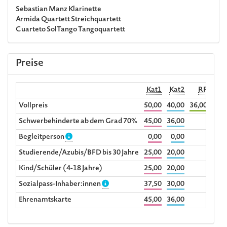
Sebastian Manz
Klarinette
Armida Quartett
Streichquartett
Cuarteto SolTango
Tangoquartett
Preise
Kat1
Kat2
RF
Begl
Vollpreis
50,00
40,00
36,00
Schwerbehinderte ab dem Grad 70%
45,00
36,00
Begleitperson
0,00
0,00
Studierende/Azubis/BFD bis 30 Jahre
25,00
20,00
Kind/Schüler (4-18 Jahre)
25,00
20,00
Sozialpass-Inhaber:innen
37,50
30,00
Ehrenamtskarte
45,00
36,00