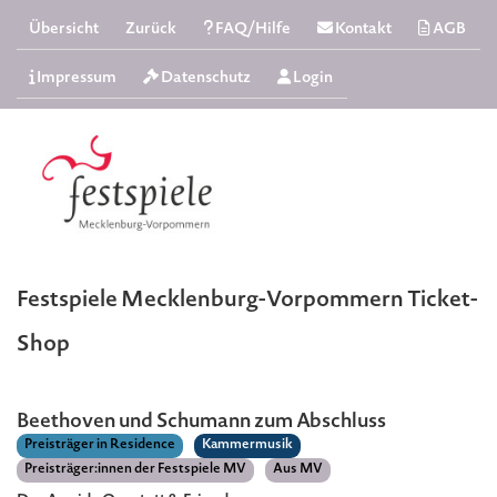
Übersicht
Zurück
FAQ/Hilfe
Kontakt
AGB
Impressum
Datenschutz
Login
Festspiele Mecklenburg-Vorpommern Ticket-
Shop
Beethoven und Schumann zum Abschluss
Preisträger in Residence
Kammermusik
Preisträger:innen der Festspiele MV
Aus MV