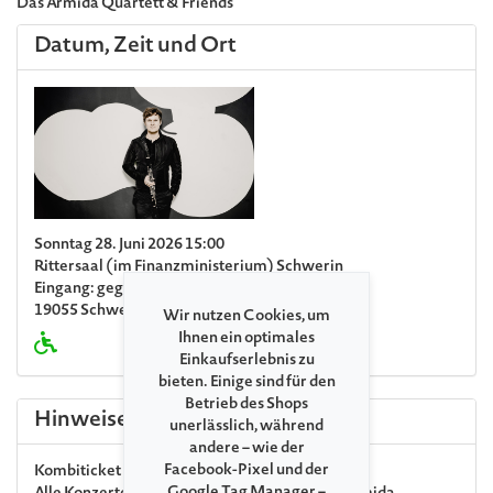
Das Armida Quartett & Friends
Datum, Zeit und Ort
Sonntag 28. Juni 2026 15:00
Rittersaal (im Finanzministerium) Schwerin
Eingang: gegenüber Ritterstraße 14/16
19055 Schwerin
Wir nutzen Cookies, um
Ihnen ein optimales
Einkaufserlebnis zu
bieten. Einige sind für den
Betrieb des Shops
Hinweise
unerlässlich, während
andere – wie der
Facebook-Pixel und der
Kombiticket