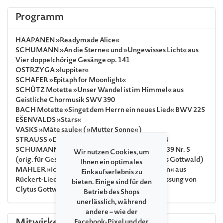
Programm
HAAPANEN
»Readymade Alice«
SCHUMANN
»An die Sterne« und »Ungewisses Licht« aus
Vier doppelchörige Gesänge op. 141
OSTRZYGA
»Iuppiter«
SCHAFER
»Epitaph for Moonlight«
SCHÜTZ
Motette »Unser Wandel ist im Himmel« aus
Geistliche Chormusik SWV 390
BACH
Motette »Singet dem Herrn ein neues Lied« BWV 225
EŠENVALDS
»Stars«
VASKS
»Māte saule« (»Mutter Sonne«)
STRAUSS
»Der Abend« aus Zwei Gesänge op. 34
SCHUMANN
»Mondnacht« aus Liederkreis op. 39 Nr. 5
Wir nutzen Cookies, um
(orig. für Gesang und Klavier, Fassung von Clytus Gottwald)
Ihnen ein optimales
MAHLER
»Ich bin der Welt abhanden gekommen« aus
Einkaufserlebnis zu
Rückert-Lieder (orig. für Gesang und Klavier, Fassung von
bieten. Einige sind für den
Clytus Gottwald)
Betrieb des Shops
unerlässlich, während
andere – wie der
Facebook-Pixel und der