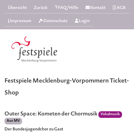
Übersicht
Zurück
FAQ/Hilfe
Kontakt
AGB
Impressum
Datenschutz
Login
Festspiele Mecklenburg-Vorpommern Ticket-
Shop
Outer Space: Kometen der Chormusik
Vokalmusik
Aus MV
Der Bundesjugendchor zu Gast