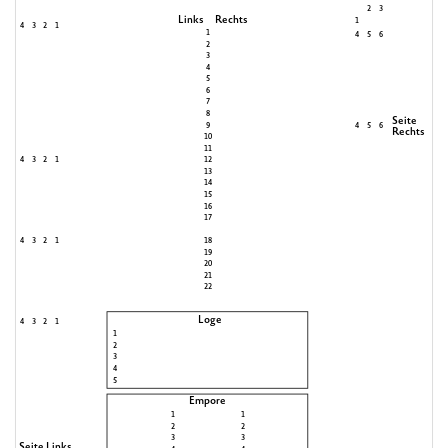
2
3
Links
Rechts
1
4
3
2
1
1
4
5
6
2
3
4
5
6
7
8
Seite
9
4
5
6
Rechts
10
11
4
3
2
1
12
13
14
15
16
17
4
3
2
1
18
19
20
21
22
Loge
4
3
2
1
1
2
3
4
5
Empore
1
1
2
2
3
3