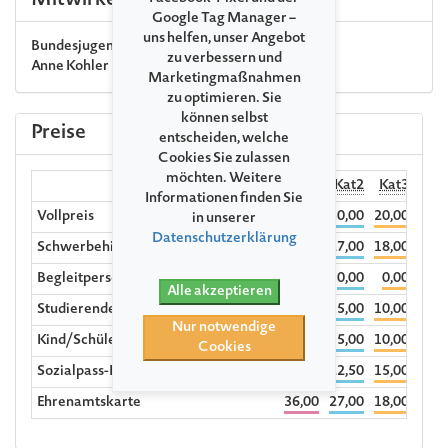
Mitwirkende
Google Tag Manager –
uns helfen, unser Angebot
Bundesjugendchor
zu verbessern und
Anne Kohler
Leitung
Marketingmaßnahmen
zu optimieren. Sie
können selbst
Preise
entscheiden, welche
Cookies Sie zulassen
möchten. Weitere
Kat1
Kat2
Kat3
Hörp
Informationen finden Sie
Vollpreis
40,00
30,00
20,00
1
in unserer
Datenschutzerklärung
Schwerbehinderte ab dem Grad 70%
36,00
27,00
18,00
Begleitperson
0,00
0,00
0,00
Alle akzeptieren
Studierende/Azubis/BFD bis 30 Jahre
20,00
15,00
10,00
Nur notwendige
Kind/Schüler (4-18 Jahre)
20,00
15,00
10,00
Cookies
Sozialpass-Inhaber:innen
30,00
22,50
15,00
Ehrenamtskarte
36,00
27,00
18,00