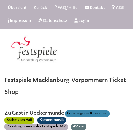
Übersicht
Zurück
FAQ/Hilfe
Kontakt
AGB
Impressum
Datenschutz
Login
Festspiele Mecklenburg-Vorpommern Ticket-
Shop
Zu Gast in Ueckermünde
Preisträger in Residence
Brahms am Haff
Kammermusik
Preisträger:innen der Festspiele MV
45’ vor