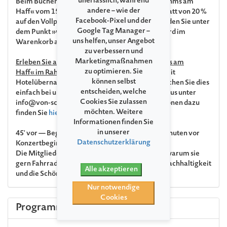
unerlässlich, während
Beim Buchen
aller drei
Konzerte der Reihe »Brahms am
andere – wie der
Haff« vom 15.07.–17.07. erhalten Sie einen
Rabatt von 20 %
Facebook-Pixel und der
auf den Vollpreis. Die Einzelveranstaltungen finden Sie unter
Google Tag Manager –
dem Punkt »weitere Anlässe« und der Rabatt wird im
uns helfen, unser Angebot
Warenkorb automatisch generiert.
zu verbessern und
Marketingmaßnahmen
Erleben Sie alle drei Konzerte der Reihe »Brahms am
zu optimieren. Sie
Haff« im Rahmen einer organisierten Radtour
mit
können selbst
Hotelübernachtung und Rahmenprogramm. Buchen Sie dies
entscheiden, welche
einfach bei unserem Servicepartner SchwerinPlus unter
Cookies Sie zulassen
info@von-schloss-zu-schloss.de. Alle Informationen dazu
möchten. Weitere
finden Sie
hier.
Informationen finden Sie
in unserer
45' vor — Begegnungen & Wissenswertes 45 Minuten vor
Datenschutzerklärung
Konzertbeginn
Die Mitglieder des Armida Quartetts erklären, warum sie
gern Fahrrad fahren und plaudern über Natur, Nachhaltigkeit
Alle akzeptieren
und die Schönheit der Welt.
Nur notwendige
Cookies
Programm