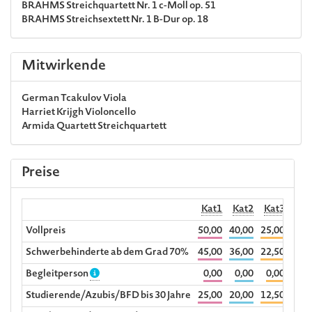
BRAHMS
Streichquartett Nr. 1 c-Moll op. 51
BRAHMS
Streichsextett Nr. 1 B-Dur op. 18
Mitwirkende
German Tcakulov
Viola
Harriet Krijgh
Violoncello
Armida Quartett
Streichquartett
Preise
Kat1
Kat2
Kat3
Hörp
Vollpreis
50,00
40,00
25,00
1
Schwerbehinderte ab dem Grad 70%
45,00
36,00
22,50
Begleitperson
0,00
0,00
0,00
Studierende/Azubis/BFD bis 30 Jahre
25,00
20,00
12,50