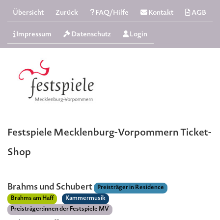
Übersicht
Zurück
FAQ/Hilfe
Kontakt
AGB
Impressum
Datenschutz
Login
Festspiele Mecklenburg-Vorpommern Ticket-
Shop
Brahms und Schubert
Preisträger in Residence
Brahms am Haff
Kammermusik
Preisträger:innen der Festspiele MV