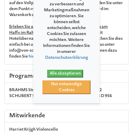
auf den Vollpreis. Die Einzelveranstaltungen finden Sie unter
zu verbessern und
dem Punkt »weitere Anlässe« und der Rabatt wird im
Marketingmaßnahmen
Warenkorb automatisch generiert.
zu optimieren. Sie
können selbst
Erleben Sie alle drei Konzerte der Reihe »Brahms am
entscheiden, welche
Haff« im Rahmen einer organisierten Radtour
mit
Cookies Sie zulassen
Hotelübernachtung und Rahmenprogramm. Buchen Sie dies
möchten. Weitere
einfach bei unserem Servicepartner SchwerinPlus unter
Informationen finden Sie
info@von-schloss-zu-schloss.de. Alle Informationen dazu
in unserer
finden Sie
hier.
Datenschutzerklärung
Alle akzeptieren
Programm
Nur notwendige
BRAHMS
Streichquartett Nr. 2 a-Moll op. 51 Nr. 2
Cookies
SCHUBERT
Streichquintett C-Dur op. posth. 163 D 956
Mitwirkende
Harriet Krijgh
Violoncello