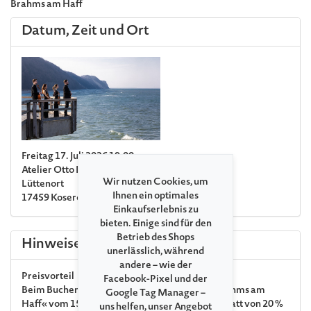
Brahms am Haff
Datum, Zeit und Ort
Freitag 17. Juli 2026 19:00
Atelier Otto Niemeyer-Holstein Koserow
Wir nutzen Cookies, um
Lüttenort
Ihnen ein optimales
17459 Koserow (Usedom)
Einkaufserlebnis zu
bieten. Einige sind für den
Betrieb des Shops
Hinweise
unerlässlich, während
andere – wie der
Preisvorteil
Facebook-Pixel und der
Beim Buchen
aller drei
Konzerte der Reihe »Brahms am
Google Tag Manager –
Haff« vom 15.07.–17.07. erhalten Sie einen
Rabatt von 20 %
uns helfen, unser Angebot