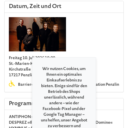
Datum, Zeit und Ort
Freitag 10. Juli 2026 19:00
St.-Marien-Kirche Penzlin
Wir nutzen Cookies, um
Kirchstraße
Ihnen ein optimales
17217 Penzlin
Einkaufserlebnis zu
Barrierefreie Toilette in der Tourist-Information Penzlin.
bieten. Einige sind für den
Betrieb des Shops
unerlässlich, während
Programm
andere – wie der
Facebook-Pixel und der
Google Tag Manager –
ANTIPHON
»Salve Regina«
uns helfen, unser Angebot
DESPREZ
»Illibata Dei Virgo nutrix« · »Sana me Domine«
zu verbessern und