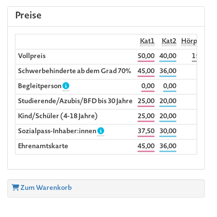
Preise
Kat1
Kat2
Hörplatz
Vollpreis
50,00
40,00
15,00
3
Schwerbehinderte ab dem Grad 70%
45,00
36,00
Begleitperson
0,00
0,00
Studierende/Azubis/BFD bis 30 Jahre
25,00
20,00
Kind/Schüler (4-18 Jahre)
25,00
20,00
Sozialpass-Inhaber:innen
37,50
30,00
Ehrenamtskarte
45,00
36,00
Zum Warenkorb