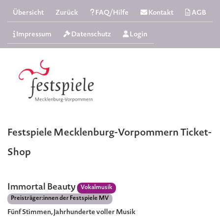
Übersicht
Zurück
FAQ/Hilfe
Kontakt
AGB
Impressum
Datenschutz
Login
Festspiele Mecklenburg-Vorpommern Ticket-
Shop
Immortal Beauty
Vokalmusik
Preisträger:innen der Festspiele MV
Fünf Stimmen, Jahrhunderte voller Musik