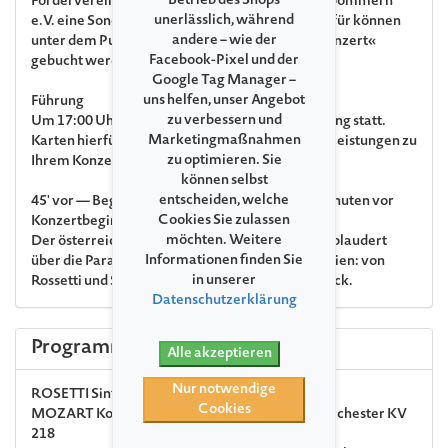
Betrieb des Shops
Fördervereins der Festspiele Mecklenburg-Vorpommern
unerlässlich, während
e.V. eine Sonderveranstaltung statt. Karten hierfür können
andere – wie der
unter dem Punkt »Zusatzleistungen zu Ihrem Konzert«
Facebook-Pixel und der
gebucht werden.
Google Tag Manager –
uns helfen, unser Angebot
Führung
zu verbessern und
Um 17:00 Uhr findet eine kostenpflichtige Führung statt.
Marketingmaßnahmen
Karten hierfür können unter dem Punkt »Zusatzleistungen zu
zu optimieren. Sie
Ihrem Konzert« gebucht werden.
können selbst
entscheiden, welche
45' vor — Begegnungen & Wissenswertes 45 Minuten vor
Cookies Sie zulassen
Konzertbeginn
möchten. Weitere
Der österreichische Dirigent Martin Haselböck plaudert
Informationen finden Sie
über die Parallelen zwischen Ludwigslust und Wien: von
in unserer
Rossetti und Sperger zu Mozart und wieder zurück.
Datenschutzerklärung
Programm
Alle akzeptieren
Nur notwendige
ROSETTI
Sinfonie Es-Dur
Cookies
MOZART
Konzert Nr. 4 D-Dur für Violine und Orchester KV
218