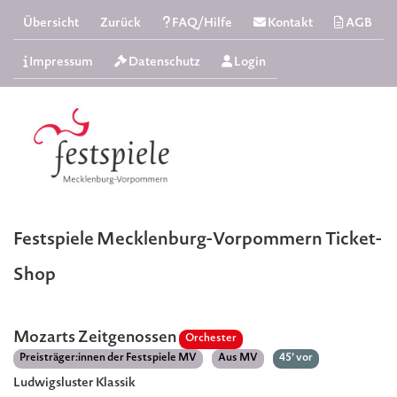
Übersicht
Zurück
FAQ/Hilfe
Kontakt
AGB
Impressum
Datenschutz
Login
Festspiele Mecklenburg-Vorpommern Ticket-
Shop
Mozarts Zeitgenossen
Orchester
Preisträger:innen der Festspiele MV
Aus MV
45’ vor
Ludwigsluster Klassik