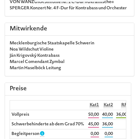
VON WANZURA
Sinfonie Nr. 1 C-Dur »Ukrainische«
SPERGER
Konzert Nr. 4 F-Dur für Kontrabass und Orchester
Mitwirkende
Mecklenburgische Staatskapelle Schwerin
Noa Wildschut
Violine
Ján Krigovský
Kontrabass
Marcel Comendant
Zymbal
Martin Haselböck
Leitung
Preise
Kat1
Kat2
RF
Begl
Vollpreis
50,00
40,00
36,00
Schwerbehinderte ab dem Grad 70%
45,00
36,00
Begleitperson
0,00
0,00