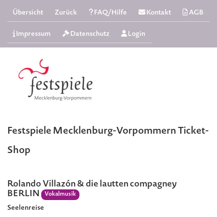
Übersicht
Zurück
FAQ/Hilfe
Kontakt
AGB
Impressum
Datenschutz
Login
Festspiele Mecklenburg-Vorpommern Ticket-
Shop
Rolando Villazón & die lautten compagney
BERLIN
Vokalmusik
Seelenreise