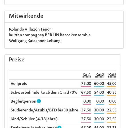
Mitwirkende
Rolando Villazón
Tenor
lautten compagney BERLIN
Barockensemble
Wolfgang Katschner
Leitung
Preise
Kat1
Kat2
Kat3
Kat
Vollpreis
75,00
60,00
45,00
30,0
Schwerbehinderte ab dem Grad 70%
67,50
54,00
40,50
27,0
Begleitperson
0,00
0,00
0,00
0,0
Studierende/Azubis/BFD bis 30 Jahre
37,50
30,00
22,50
15,0
Kind/Schüler (4-18 Jahre)
37,50
30,00
22,50
15,0