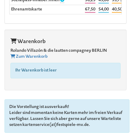
Sozialpass-Inhaber:innen
56,25
45,00
33,75
22,5
Ehrenamtskarte
67,50
54,00
40,50
27,0
Warenkorb
Rolando Villazón & die lautten compagney BERLIN
Zum Warenkorb
Ihr Warenkorb ist leer
Die Vorstellung ist ausverkauft!
Leider sind momentan keine Karten mehr im freien Verkauf
verfügbar. Lassen Sie sich aber gerne auf unsere Warteliste
setzen kartenservice(at)festspiele-mv.de.