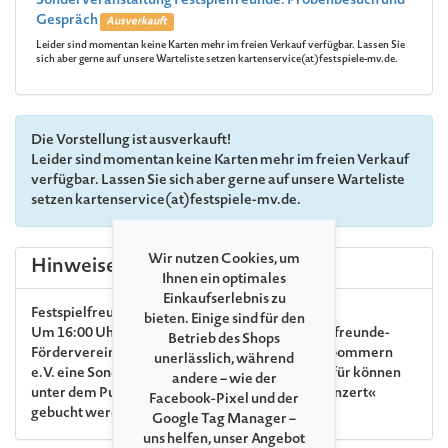
Sonderveranstaltung Festspielfreunde: Probenbesuch und
Gespräch
Ausverkauft
Leider sind momentan keine Karten mehr im freien Verkauf verfügbar. Lassen Sie
sich aber gerne auf unsere Warteliste setzen kartenservice(at)festspiele-mv.de.
Die Vorstellung ist ausverkauft!
Leider sind momentan keine Karten mehr im freien Verkauf
verfügbar. Lassen Sie sich aber gerne auf unsere Warteliste
setzen kartenservice(at)festspiele-mv.de.
Wir nutzen Cookies, um
Hinweise
Ihnen ein optimales
Einkaufserlebnis zu
Festspielfreunde
bieten. Einige sind für den
Um 16:00 Uhr findet für Mitglieder des Festspielfreunde-
Betrieb des Shops
Fördervereins der Festspiele Mecklenburg-Vorpommern
unerlässlich, während
e.V. eine Sonderveranstaltung statt. Karten hierfür können
andere – wie der
unter dem Punkt »Zusatzleistungen zu Ihrem Konzert«
Facebook-Pixel und der
gebucht werden.
Google Tag Manager –
uns helfen, unser Angebot