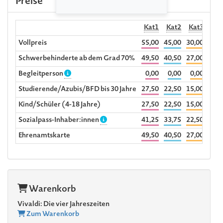
Preise
Kat1
Kat2
Kat3
R
Vollpreis
55,00
45,00
30,00
40,5
Schwerbehinderte ab dem Grad 70%
49,50
40,50
27,00
Begleitperson
0,00
0,00
0,00
Studierende/Azubis/BFD bis 30 Jahre
27,50
22,50
15,00
Kind/Schüler (4-18 Jahre)
27,50
22,50
15,00
Sozialpass-Inhaber:innen
41,25
33,75
22,50
Ehrenamtskarte
49,50
40,50
27,00
Warenkorb
Vivaldi: Die vier Jahreszeiten
Zum Warenkorb