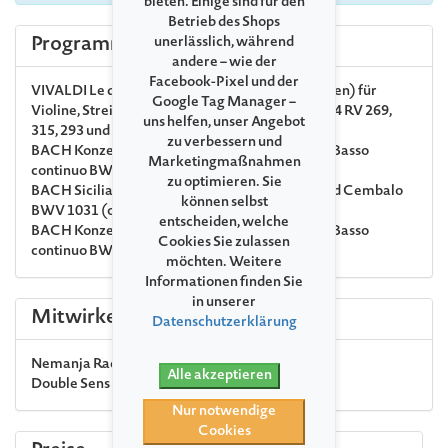
bieten. Einige sind für den
Betrieb des Shops
Programm
unerlässlich, während
andere – wie der
Facebook-Pixel und der
VIVALDI
Le quattro stagioni (Die vier Jahreszeiten) für
Google Tag Manager –
Violine, Streicher und Basso continuo op. 8 Nr. 1-4 RV 269,
uns helfen, unser Angebot
315, 293 und 297
zu verbessern und
BACH
Konzert a-Moll für Violine, Streicher und Basso
Marketingmaßnahmen
continuo BWV 1041
zu optimieren. Sie
BACH
Siciliano aus Sonate Es-Dur für Violine und Cembalo
können selbst
BWV 1031 (orig. für Flöte und Cembalo)
entscheiden, welche
BACH
Konzert d-Moll für Violine, Streicher und Basso
Cookies Sie zulassen
continuo BWV 1052R
möchten. Weitere
Informationen finden Sie
in unserer
Mitwirkende
Datenschutzerklärung
Nemanja Radulović
Violine, Leitung
Alle akzeptieren
Double Sens
Kammerorchester
Nur notwendige
Cookies