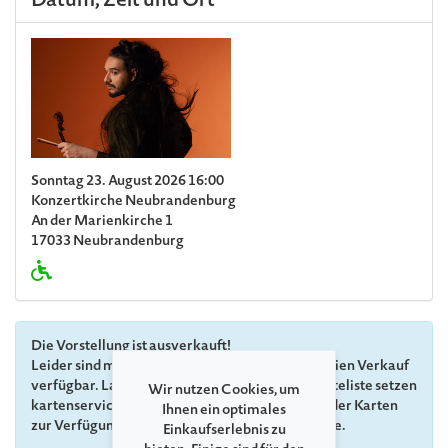
Datum, Zeit und Ort
Sonntag 23. August 2026 16:00
Konzertkirche Neubrandenburg
An der Marienkirche 1
17033 Neubrandenburg
Die Vorstellung ist ausverkauft!
Leider sind momentan keine Karten mehr im freien Verkauf
verfügbar. Lassen Sie sich gerne auf unsere Warteliste setzen
Wir nutzen Cookies, um
kartenservice(at)festspiele-mv.de. Sollten wieder Karten
Ihnen ein optimales
zur Verfügung stehen, kontaktieren wir Sie gerne.
Einkaufserlebnis zu