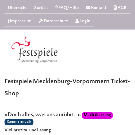
Übersicht
Zurück
FAQ/Hilfe
Kontakt
AGB
Impressum
Datenschutz
Login
Festspiele Mecklenburg-Vorpommern Ticket-
Shop
»Doch alles, was uns anrührt…«
Musik & Lesung
Kammermusik
Violinrezital und Lesung