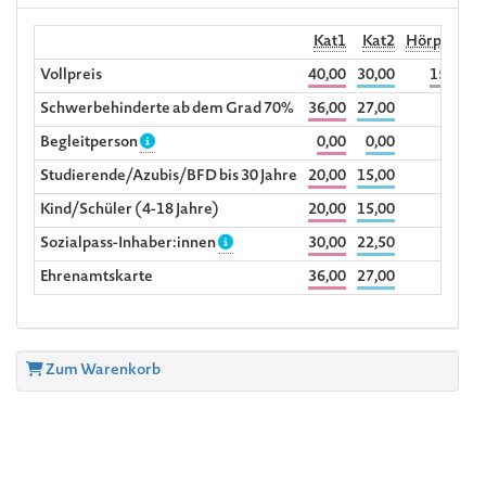
Kat1
Kat2
Hörplatz
Vollpreis
40,00
30,00
15,00
2
Schwerbehinderte ab dem Grad 70%
36,00
27,00
Begleitperson
0,00
0,00
Studierende/Azubis/BFD bis 30 Jahre
20,00
15,00
Kind/Schüler (4-18 Jahre)
20,00
15,00
Sozialpass-Inhaber:innen
30,00
22,50
Ehrenamtskarte
36,00
27,00
Zum Warenkorb