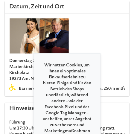
Datum, Zeit und Ort
Donnerstag 23. Juli 2026 19:00
Wir nutzen Cookies, um
Marienkirche Neuhaus
Ihnen ein optimales
Kirchplatz
Einkaufserlebnis zu
19273 Amt Neuhaus
bieten. Einige sind für den
Barrierefreie Toilette im Gemeindehaus, ca. 250 m entfernt
Betrieb des Shops
unerlässlich, während
andere – wie der
Facebook-Pixel und der
Hinweise
Google Tag Manager –
uns helfen, unser Angebot
Führung
zu verbessern und
Um 17:30 Uhr findet eine kostenpflichtige Führung statt.
Marketingmaßnahmen