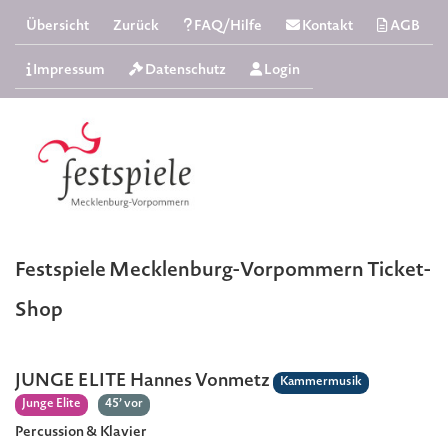
Übersicht
Zurück
FAQ/Hilfe
Kontakt
AGB
Impressum
Datenschutz
Login
Festspiele Mecklenburg-Vorpommern Ticket-
Shop
JUNGE ELITE Hannes Vonmetz
Kammermusik
Junge Elite
45’ vor
Percussion & Klavier