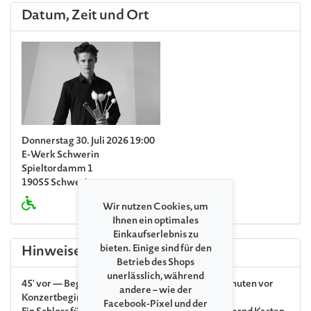
Datum, Zeit und Ort
Donnerstag 30. Juli 2026 19:00
E-Werk Schwerin
Spieltordamm 1
19055 Schwerin
Wir nutzen Cookies, um
Ihnen ein optimales
Einkaufserlebnis zu
bieten. Einige sind für den
Hinweise
Betrieb des Shops
unerlässlich, während
45' vor — Begegnungen & Wissenswertes 45 Minuten vor
andere – wie der
Konzertbeginn
Facebook-Pixel und der