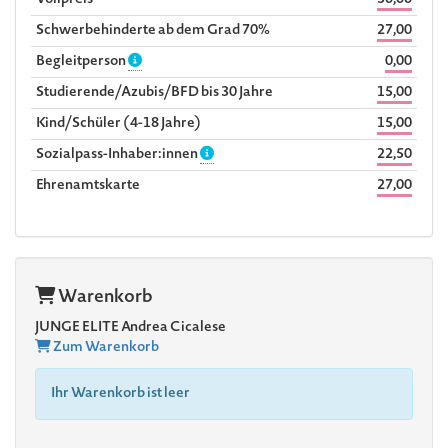
Vollpreis
30,00
Schwerbehinderte ab dem Grad 70%
27,00
Begleitperson
0,00
Studierende/Azubis/BFD bis 30 Jahre
15,00
Kind/Schüler (4-18 Jahre)
15,00
Sozialpass-Inhaber:innen
22,50
Ehrenamtskarte
27,00
Warenkorb
JUNGE ELITE Andrea Cicalese
Zum Warenkorb
Ihr Warenkorb ist leer