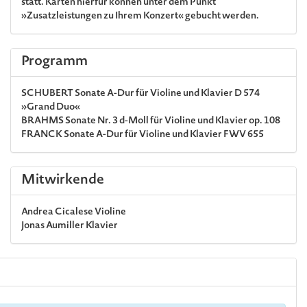
statt. Karten hierfür können unter dem Punkt
»Zusatzleistungen zu Ihrem Konzert« gebucht werden.
Programm
SCHUBERT
Sonate A-Dur für Violine und Klavier D 574
»Grand Duo«
BRAHMS
Sonate Nr. 3 d-Moll für Violine und Klavier op. 108
FRANCK
Sonate A-Dur für Violine und Klavier FWV 655
Mitwirkende
Andrea Cicalese
Violine
Jonas Aumiller
Klavier