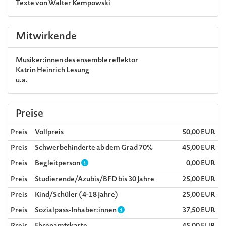
Texte von Walter Kempowski
Mitwirkende
Musiker:innen des ensemble reflektor
Katrin Heinrich
Lesung
u.a.
Preise
Preis
Vollpreis
50,00 EUR
Preis
Schwerbehinderte ab dem Grad 70%
45,00 EUR
Preis
Begleitperson
0,00 EUR
Preis
Studierende/Azubis/BFD bis 30 Jahre
25,00 EUR
Preis
Kind/Schüler (4-18 Jahre)
25,00 EUR
Preis
Sozialpass-Inhaber:innen
37,50 EUR