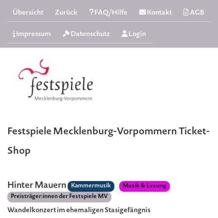
Übersicht
Zurück
FAQ/Hilfe
Kontakt
AGB
Impressum
Datenschutz
Login
Festspiele Mecklenburg-Vorpommern Ticket-
Shop
Hinter Mauern
Kammermusik
Musik & Lesung
Preisträger:innen der Festspiele MV
Wandelkonzert im ehemaligen Stasigefängnis