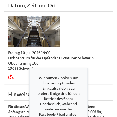
Datum, Zeit und Ort
Freitag 10. Juli 2026 19:00
DokZentrum für die Opfer der Diktaturen Schwerin
Obotritenring 106
19053 Schwerin
Wir nutzen Cookies, um
Ihnen ein optimales
Einkaufserlebnis zu
bieten. Einige sind für den
Hinweise
Betrieb des Shops
unerlässlich, während
Für dieses Wandelkonzert werden
drei verschiedene
andere – wie der
Anfangszeiten
angeboten. Das
Programm
von 18:00 Uhr,
Facebook-Pixel und der