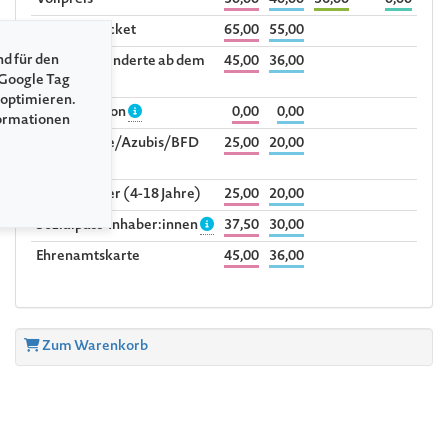
Vollpreis
50,00
40,00
36,00
0,00
Jubiläumsticket
65,00
55,00
nd für den
Schwerbehinderte ab dem
45,00
36,00
 Google Tag
Grad 70%
 optimieren.
Begleitperson
0,00
0,00
formationen
Studierende/Azubis/BFD
25,00
20,00
bis 30 Jahre
Kind/Schüler (4-18 Jahre)
25,00
20,00
Sozialpass-Inhaber:innen
37,50
30,00
Ehrenamtskarte
45,00
36,00
Zum Warenkorb