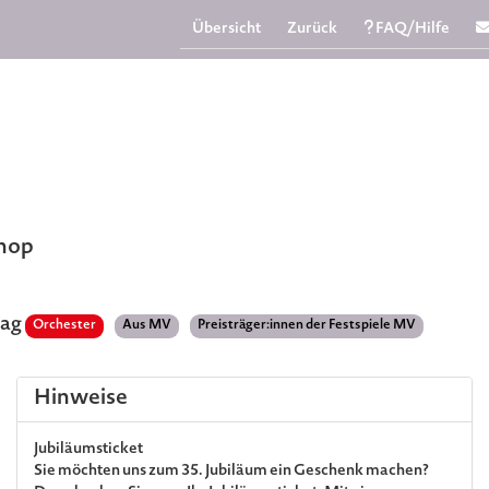
Übersicht
Zurück
FAQ/Hilfe
Shop
tag
Orchester
Aus MV
Preisträger:innen der Festspiele MV
Hinweise
Jubiläumsticket
Sie möchten uns zum 35. Jubiläum ein Geschenk machen?