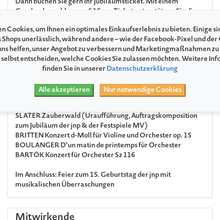
Dann buchen Sie gern Ihr Jubiläumsticket. Mit einem
Geschenkzuschlag von € 15 pro Ticket unterstützen Sie die
Festspiele MV und sorgen dafür, dass das Festival in seiner
n Cookies, um Ihnen ein optimales Einkaufserlebnis zu bieten. Einige si
Größe weiterhin allen Interessierten einen
s Shops unerlässlich, während andere – wie der Facebook-Pixel und der
niedrigschwelligen Zugang zum einzigartigen Erleben von
ns helfen, unser Angebot zu verbessern und Marketingmaßnahmen zu
klassischer und nicht ganz klassischer Musik ermöglichen
 selbst entscheiden, welche Cookies Sie zulassen möchten. Weitere In
kann. Wir sagen: Herzlichen Dank!
finden Sie in unserer
Datenschutzerklärung
Alle akzeptieren
Nur notwendige Cookies
Programm
SLATER
Zauberwald (Uraufführung, Auftragskomposition
zum Jubiläum der jnp & der Festspiele MV)
BRITTEN
Konzert d-Moll für Violine und Orchester op. 15
BOULANGER
D’un matin de printemps für Orchester
BARTÓK
Konzert für Orchester Sz 116
Im Anschluss: Feier zum 15. Geburtstag der jnp mit
musikalischen Überraschungen
Mitwirkende