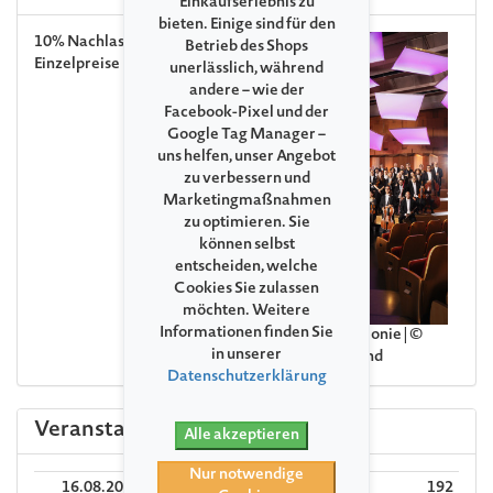
Einkaufserlebnis zu
bieten. Einige sind für den
10% Nachlass auf die
Betrieb des Shops
Einzelpreise
unerlässlich, während
andere – wie der
Facebook-Pixel und der
Google Tag Manager –
uns helfen, unser Angebot
zu verbessern und
Marketingmaßnahmen
zu optimieren. Sie
können selbst
entscheiden, welche
Cookies Sie zulassen
möchten. Weitere
Informationen finden Sie
NDR Radiophilharmonie | ©
in unserer
NDR und Nikolaj Lund
Datenschutzerklärung
Veranstaltungen
Alle akzeptieren
Nur notwendige
16.08.2026
Die Welt des Orchesters:
192