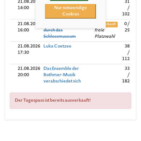
21.08.2026
Trio Concept
31
14:00
Nur notwendige
/
Cookies
102
21.08.2026
Kuratorinnen-Führung
0 /
Ausverkauft
16:00
durch das
freie
25
Schlossmuseum
Platzwahl
21.08.2026
Luka Coetzee
38
17:30
/
112
21.08.2026
Das Ensemble der
33
20:00
Bothmer-Musik
/
verabschiedet sich
182
Der Tagespass ist bereits ausverkauft!