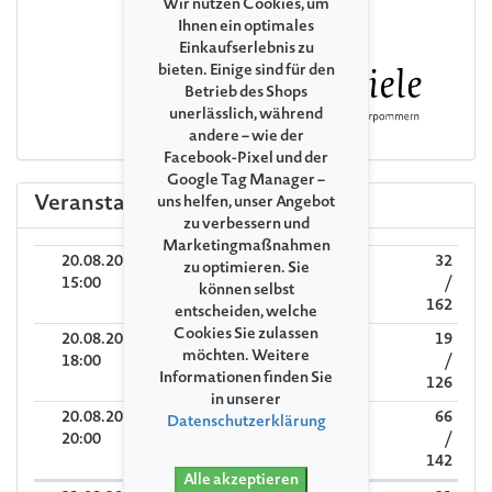
Wir nutzen Cookies, um
Ihnen ein optimales
Einkaufserlebnis zu
bieten. Einige sind für den
Betrieb des Shops
unerlässlich, während
andere – wie der
Facebook-Pixel und der
Google Tag Manager –
Veranstaltungen
uns helfen, unser Angebot
zu verbessern und
Marketingmaßnahmen
20.08.2026
Lewin Creuz
32
zu optimieren. Sie
15:00
/
können selbst
162
entscheiden, welche
Cookies Sie zulassen
20.08.2026
Laura Lootens
19
möchten. Weitere
18:00
/
Informationen finden Sie
126
in unserer
20.08.2026
Samuel Rosenthal
66
Datenschutzerklärung
20:00
/
142
Alle akzeptieren