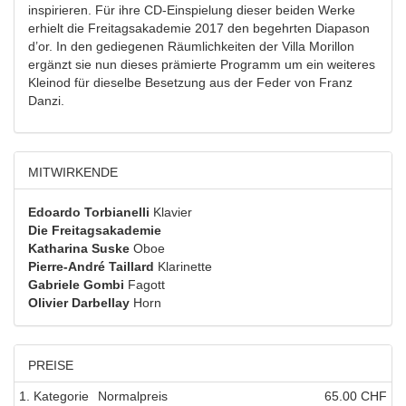
inspirieren. Für ihre CD-Einspielung dieser beiden Werke
erhielt die Freitagsakademie 2017 den begehrten Diapason
d’or. In den gediegenen Räumlichkeiten der Villa Morillon
ergänzt sie nun dieses prämierte Programm um ein weiteres
Kleinod für dieselbe Besetzung aus der Feder von Franz
Danzi.
Mitwirkende
Edoardo Torbianelli
Klavier
Die Freitagsakademie
Katharina Suske
Oboe
Pierre-André Taillard
Klarinette
Gabriele Gombi
Fagott
Olivier Darbellay
Horn
Preise
1. Kategorie
Normalpreis
65.00 CHF