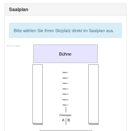
Saalplan
Bitte wählen Sie Ihren Sitzplatz direkt im Saalplan aus.
Warte auf Saalplan
Bühne
Reihe 1
Reihe 2
Reihe 3
Reihe 4
Reihe 5
Reihe 6
Reihe 7
Chorraum
A
B
Chorstühle
Chorstühle