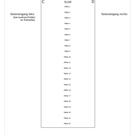
C
D
Schiff
Reihe 1
Reihe 2
Seiteneingang links
Seiteneingang rechts
(barrierefreie Einfahrt
Reihe 3
für Rollstühle)
Reihe 4
Reihe 5
Reihe 6
Reihe 7
Reihe 8
Reihe 9
Reihe 10
Reihe 11
Reihe 12
Reihe 13
Reihe 14
Reihe 15
Reihe 16
Reihe 17
Reihe 18
Reihe 19
Reihe 20
Reihe 21
Reihe 22