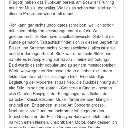
(Fagott) haben das Publikum bereits am Boswiler Frühling
mit ihrer Musik überwältig. Weil es so schön war, sind sie in
diesem Programm wieder mit dabei.
«Ich kann gar nichts unobligates schreiben, weil ich schon
mit einem obligaten accompagnement auf die Welt
gekommen bin!» Beethovens selbstbewusster Satz hat die
Runde gemacht. Tatsächlich findet sich in diesem Septett für
Bläser und Streicher nichts Nebensächliches, alles ist strikt
und klar durchgearbeitet. Stolz war er auf sein Stück und
nannte es in Anspielung auf Haydn «meine Schöpfung».
Bald wurde es sehr populär und zu seinem meistgespielten
Werk, weswegen es Beethoven dann offenbar nicht mehr
leiden konnte und für misslungen hielt. Eine ständige
Begleitung der Moderne ist das Neo, die Rückbesinnung auf
alte Stile. In seinem späten «Concerto a Cinque» besann
sich Ottorino Respighi, der Klangmagier aus Italien, der
barocken klassizistischen Musik, färbte sie aber klanglich
originell ein. Entstanden ist eine Art Concerto grosso.
Neobarock straff und monochromer ist hingegen das
Streicherkonzert der Polin Grazyna Bacewicz: «Ich habe
nämlich einen kleinen, unsichtbaren Motor, dank dessen ich
in zehn Minuten mache, wofür andere eine Stunde