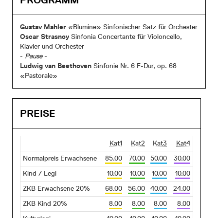
PROGRAMM
Gustav Mahler
«Blumine» Sinfonischer Satz für Orchester
Oscar Strasnoy
Sinfonia Concertante für Violoncello,
Klavier und Orchester
-
Pause
-
Ludwig van Beethoven
Sinfonie Nr. 6 F-Dur, op. 68
«Pastorale»
PREISE
Kat1
Kat2
Kat3
Kat4
Normalpreis Erwachsene
85.00
70.00
50.00
30.00
Kind / Legi
10.00
10.00
10.00
10.00
ZKB Erwachsene 20%
68.00
56.00
40.00
24.00
ZKB Kind 20%
8.00
8.00
8.00
8.00