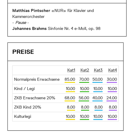
Matthias Pintscher
«NUR» für Klavier und
Kammerorchester
-
Pause
-
Johannes Brahms
Sinfonie Nr. 4 e-Moll, op. 98
PREISE
Kat1
Kat2
Kat3
Kat4
Normalpreis Erwachsene
85.00
70.00
50.00
30.00
Kind / Legi
10.00
10.00
10.00
10.00
ZKB Erwachsene 20%
68.00
56.00
40.00
24.00
ZKB Kind 20%
8.00
8.00
8.00
8.00
Kulturlegi
10.00
10.00
10.00
10.00