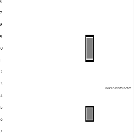
6
7
8
9
10
11
12
13
Seitenschiff rechts
14
15
16
17