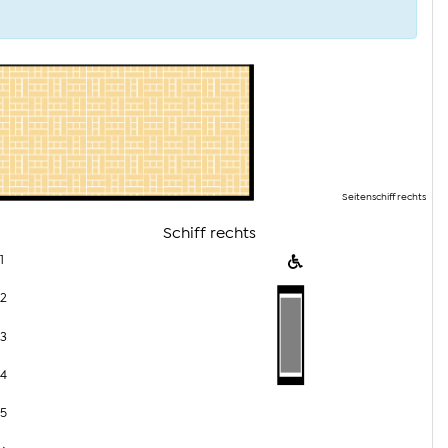
Seitenschiff rechts
Schiff rechts
1
2
3
4
5