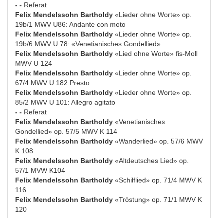
- -
Referat
Felix Mendelssohn Bartholdy
«Lieder ohne Worte» op.
19b/1 MWV U86: Andante con moto
Felix Mendelssohn Bartholdy
«Lieder ohne Worte» op.
19b/6 MWV U 78: «Venetianisches Gondellied»
Felix Mendelssohn Bartholdy
«Lied ohne Worte» fis-Moll
MWV U 124
Felix Mendelssohn Bartholdy
«Lieder ohne Worte» op.
67/4 MWV U 182 Presto
Felix Mendelssohn Bartholdy
«Lieder ohne Worte» op.
85/2 MWV U 101: Allegro agitato
- -
Referat
Felix Mendelssohn Bartholdy
«Venetianisches
Gondellied» op. 57/5 MWV K 114
Felix Mendelssohn Bartholdy
«Wanderlied» op. 57/6 MWV
K 108
Felix Mendelssohn Bartholdy
«Altdeutsches Lied» op.
57/1 MVW K104
Felix Mendelssohn Bartholdy
«Schilflied» op. 71/4 MWV K
116
Felix Mendelssohn Bartholdy
«Tröstung» op. 71/1 MWV K
120