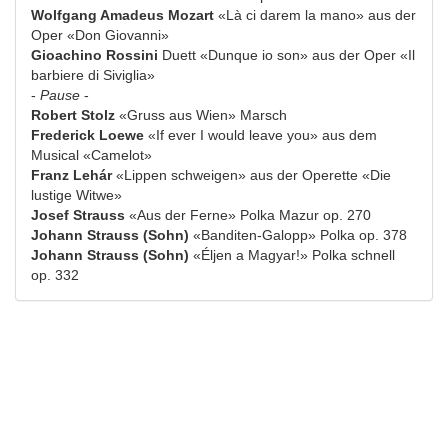
Wolfgang Amadeus Mozart
«Là ci darem la mano» aus der
Oper «Don Giovanni»
Gioachino Rossini
Duett «Dunque io son» aus der Oper «Il
barbiere di Siviglia»
-
Pause
-
Robert Stolz
«Gruss aus Wien» Marsch
Frederick Loewe
«If ever I would leave you» aus dem
Musical «Camelot»
Franz Lehár
«Lippen schweigen» aus der Operette «Die
lustige Witwe»
Josef Strauss
«Aus der Ferne» Polka Mazur op. 270
Johann Strauss (Sohn)
«Banditen-Galopp» Polka op. 378
Johann Strauss (Sohn)
«Éljen a Magyar!» Polka schnell
op. 332