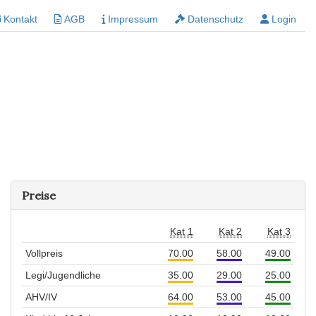
Kontakt
AGB
Impressum
Datenschutz
Login
Preise
Kat 1
Kat 2
Kat 3
Vollpreis
70.00
58.00
49.00
Legi/Jugendliche
35.00
29.00
25.00
AHV/IV
64.00
53.00
45.00