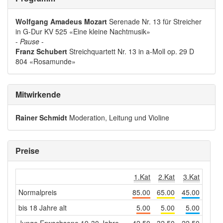
Wolfgang Amadeus Mozart
Serenade Nr. 13 für Streicher
in G-Dur KV 525 «Eine kleine Nachtmusik»
-
Pause
-
Franz Schubert
Streichquartett Nr. 13 in a-Moll op. 29 D
804 «Rosamunde»
Mitwirkende
Rainer Schmidt
Moderation, Leitung und Violine
Preise
1.Kat
2.Kat
3.Kat
Normalpreis
85.00
65.00
45.00
bis 18 Jahre alt
5.00
5.00
5.00
Junge Erwachsene 19-30 Jahre
42.50
32.50
22.50