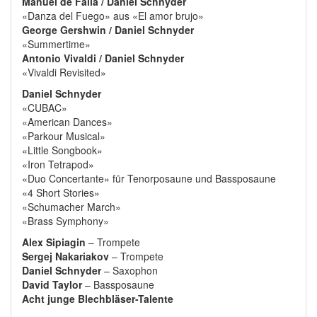
Manuel de Falla / Daniel Schnyder
«Danza del Fuego» aus «El amor brujo»
George Gershwin / Daniel Schnyder
«Summertime»
Antonio Vivaldi / Daniel Schnyder
«Vivaldi Revisited»
Daniel Schnyder
«CUBAC»
«American Dances»
«Parkour Musical»
«Little Songbook»
«Iron Tetrapod»
«Duo Concertante» für Tenorposaune und Bassposaune
«4 Short Stories»
«Schumacher March»
«Brass Symphony»
Alex Sipiagin
– Trompete
Sergej Nakariakov
– Trompete
Daniel Schnyder
– Saxophon
David Taylor
– Bassposaune
Acht junge Blechbläser-Talente